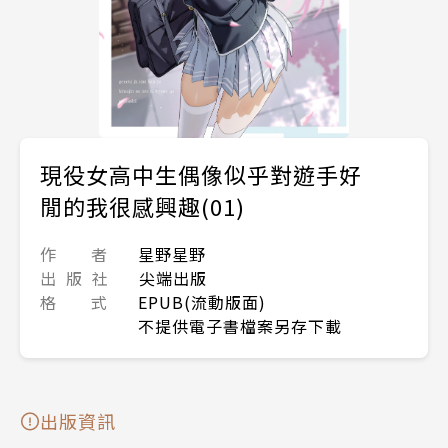
現役女高中生偶像似乎對遊手好
閒的我很感興趣(01)
作 者
星野星野
出 版 社
尖端出版
格 式
EPUB(流動版面)
不提供電子書檔案另存下載
出版資訊