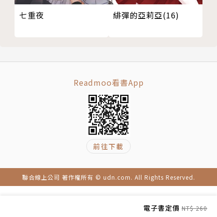
七重夜
緋彈的亞莉亞(16)
Readmoo看書App
前往下載
聯合線上公司 著作權所有 © udn.com. All Rights Reserved.
電子書定價
NT$ 260