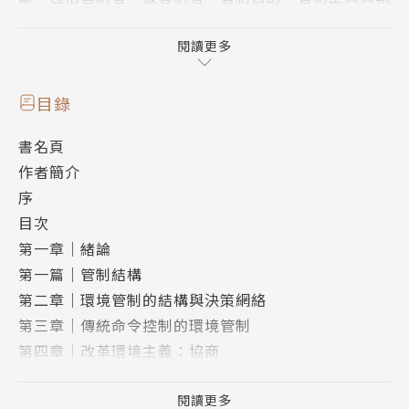
行手段。藉由將管制理論置於現實的治理脈絡，更能釐
清問題，評估適當的管制策略，反饋為政策與法律的興
閱讀更多
革。書中涵蓋空氣、水、廢棄物、毒化物等污染管制，
自然保育，以及環境影響評估、環境責任等重要議題，
目錄
從環境管制的視角，探討臺灣環境治理的發展脈絡、制
書名頁
度困境及改革契機。
作者簡介
序
目次
第一章｜緒論
▍環境：主權、土地與人民系列
第一篇｜管制結構
第二章｜環境管制的結構與決策網絡
《環境永續：脈絡、體制與法律》
第三章｜傳統命令控制的環境管制
《環境臺灣：海島與民主的法律對話》（預計2026年
第四章｜改革環境主義：協商
出版）
第五章｜改革環境主義：經濟誘因
第二篇：環境管制
閱讀更多