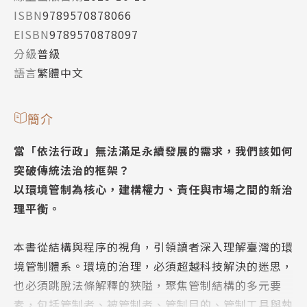
ISBN
9789570878066
EISBN
9789570878097
分級
普級
語言
繁體中文
簡介
當「依法行政」無法滿足永續發展的需求，我們該如何
突破傳統法治的框架？
以環境管制為核心，建構權力、責任與市場之間的新治
理平衡。
本書從結構與程序的視角，引領讀者深入理解臺灣的環
境管制體系。環境的治理，必須超越科技解決的迷思，
也必須跳脫法條解釋的狹隘，聚焦管制結構的多元要
素，包括管制者、被管制者、管制目的、管制工具與執