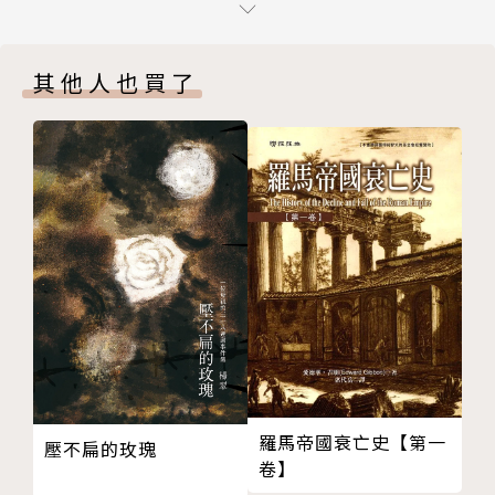
第六章｜環境影響評估
作者：葉俊榮
第七章｜污染的管制與程序
葉俊榮為美國耶魯大學法學博士，現任國立臺灣大學講
其他人也買了
第八章｜自然保育的管制與程序
座教授，研究憲法變遷與民主治理、全球化與管制理
第九章｜環境糾紛與環境責任制度
論、環境法與氣候治理。葉教授於學術研究與教學之
第十章｜結論
外，也近身研究參與臺灣的民主轉型與法治建設。他曾
作者環境法律與政策相關著作
兩度借調至行政院擔任教育部長、內政部長、研考會主
版權頁
委及行政院政務委員等職，推動國土計畫、防災應變、
封底
警政現代化、移民政策、社會團體立法、十二年國教課
綱、高教深耕、電子化政府、政府改造、永續發展等重
要政策。其學術研究曾獲國科會學術傑出獎，入選傅爾
布萊特臺灣名人堂，榮獲臺大講座教授，獲加拿大多倫
多大學聘為傑出訪問教授，亦榮獲澳洲墨爾本大學法學
院遴選為Professorial Fellow。葉教授中英文著作豐
富，主要著作包括《氣候變遷治理與法律》（臺大出版
羅馬帝國衰亡史【第一
壓不扁的玫瑰
中心，2015）、The Constitution of Taiwan: A Co
卷】
ntextual Analysis (Hart Publishing, 2016)。