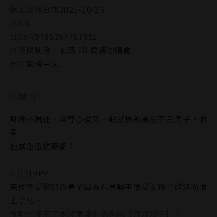
線上出版日期
2025-10-15
ISBN
EISBN
9786267707951
分級
限制級，未滿 18 歲請勿購買
語言
繁體中文
簡介
對獨來獨往、自尊心強又一點就爆的黑皮不良男子‧順
平
施展色色催眠術！
1.汪汪APP
某位不受歡迎的男子因為看見順平很受女孩子歡迎而恨
上了他，
並對他使用了能將意識化為狗的【汪汪APP】。