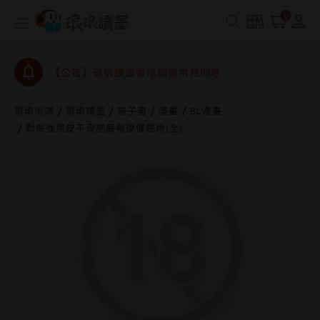
0
【公告】琅琅讀墨數位閱讀資產合併與書櫃開通申請
【公告】琅琅讀墨書櫃開通常見問題
【公告】琅琅讀墨 3 分鐘完成書櫃開通與資產合併申
請圖文教學
【公告】琅琅書店服務升級重要說明及資產合併結果
查詢
琅琅悅讀
琅琅讀墨
電子書
漫畫
BL漫畫
對倔強黑皮不良施展報復催眠術(全)
【公告】琅琅讀墨數位閱讀資產合併與書櫃開通申請