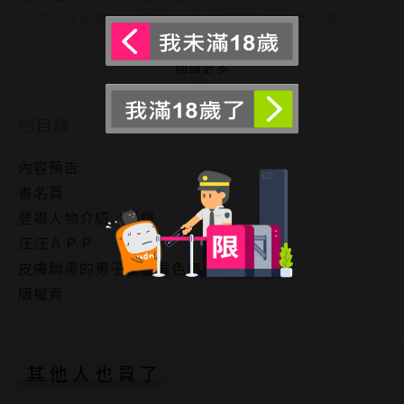
順平因此被戴上如同狗一般的項圈且被拘束住雙手，
行動受限的身體被命令做出羞恥的開腳蹲姿勢，還讓他
的狀態在高潮的臨界點反覆試探……！
閱讀更多
2.皮膚黝黑的男子被施展色情催眠術的故事
目錄
順平被在河岸邊生活的謎之大叔拜託讓他施展催眠術。
內容預告
起初還不相信的順平，卻發現在大叔用手指磨蹭手中湯
書名頁
匙的同時，雞雞也產生了被手指磨蹭的感覺……！？
登場人物介紹／目錄
汪汪ＡＰＰ
皮膚黝黑的男子被施展色情催眠術的故事
版權頁
其他人也買了