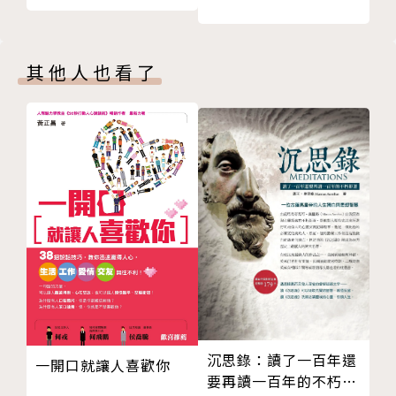
看看自己的老婆是否出去偷情了
我與老公的甜性澀愛結束了 如何對待出軌的丈夫
其他人也看了
性愛至上 讓你的婚姻更美滿
經營婚姻就如同經營麵館
婚前旅行可為“婚姻試金石”
幸福的夫妻有一些“共性習慣”
婚前同居的好處
婚外偷情男人的內心告白
有了孩子沒結婚 想分手怎麼辦？
小三推進愛情“優勝劣汰”？
重婚前可進行試婚
十大明星遭遇無性婚姻
夫妻間最有破壞力的五柄劍
破碎的感情能否重圓
沉思錄：讀了一百年還
一開口就讓人喜歡你
女人嫁給最愛的男人會受苦
要再讀一百年的不朽鉅
老婆 請別當眾數落我懦弱