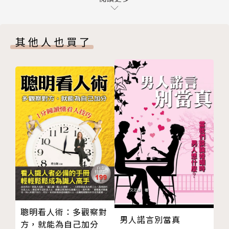
則，我們可以少走很多彎路，朝著幸福的方向前進。
性與婚姻的關係
你會接受AA制婚姻嗎？
真正一本婚戀幸福寶典，風靡全球的兩性情感聖經。
其他人也買了
解讀女性常見的幾大錯誤婚姻觀
夫妻如何相處破解婚姻的5大咒語
兩性專家方菱最新婚戀智慧書，婚姻維穩書！
婚前男人哪些話千萬別相信
這8種婚姻讓彼此精疲力盡
羅達出版fb粉絲團：www.facebook.com/danyangc
婚後第四天我後悔了
ulture
老公出軌，我該怎麼辦？
連絡信箱papapan88899@gmail.com
我太漂亮成了婚姻的墳墓
下列男人，女人結婚時遠離
那些女性比較容易發生外遇
為什麼男人會出現外遇呢？
女人如何解決男人出軌後
教你如何化解婚外情危機
聰明看人術：多觀察對
已婚女人對丈夫保留的一些小秘密
男人諾言別當真
方，就能為自己加分
女人逼得男人離婚的七行為