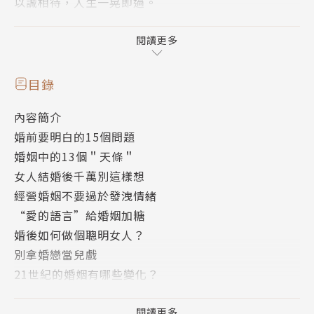
以誠相待，人生一晃即過。
經營婚姻雖然並不容易，但婚姻也並不是可怕的。而你
閱讀更多
的婚姻幸福嗎？為什麼婚姻會出問題呢？
目錄
本書將告訴你，要做一個幸福的人，婚前婚後要有心理
內容簡介
上的轉變，掌握婚姻的主動權。但這需要足夠的智慧和
婚前要明白的15個問題
技巧，要明白：幸福美滿的婚姻是可以設計出來的！
婚姻中的13個＂天條＂
女人結婚後千萬別這樣想
婚姻不在於選擇合適的人，而在於讓對方變為合適的
經營婚姻不要過於發洩情緒
人。
“愛的語言”給婚姻加糖
婚後如何做個聰明女人？
婚姻生活的真諦不在於“跟誰過”，而在於“怎麼
別拿婚戀當兒戲
過”。
21世紀的婚姻有哪些變化？
適應新婚姻關係的個人策略
本書為你提供的正是這樣的一些成功法則，借助這些法
感情與婚姻的關係
閱讀更多