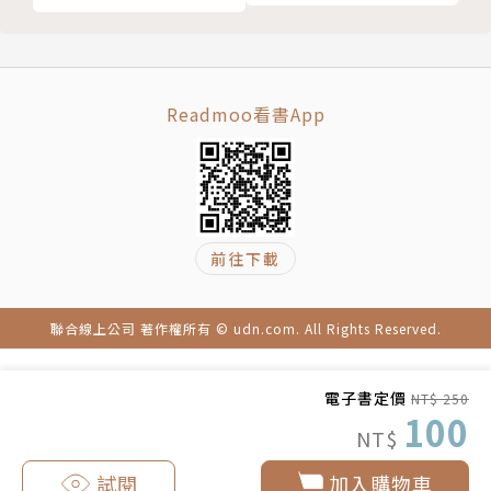
著
買不起房的男人 女人別嫁
離婚女人的真情告白
男人如何防止老婆出軌
Readmoo看書App
女人出軌的9大理由
適合做夫妻的男女
善良的男人真的能靠得住嗎？
女人做情人太辛苦
容易出現出軌的9種職業
前往下載
男人變心的時間週期
給未婚女孩的四條忠告
聯合線上公司 著作權所有 © udn.com. All Rights Reserved.
電子書定價
NT$ 250
100
NT$
試閱
加入購物車