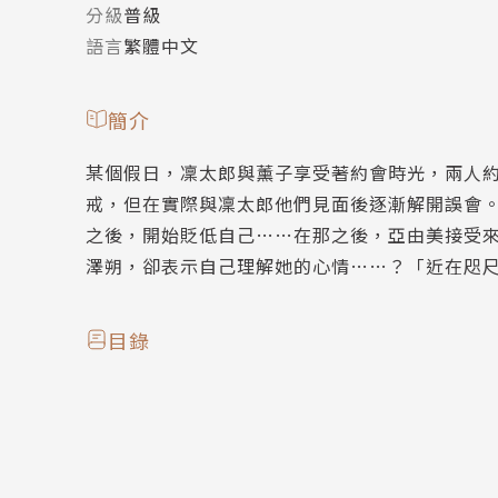
分級
普級
語言
繁體中文
簡介
某個假日，凜太郎與薰子享受著約會時光，兩人
戒，但在實際與凜太郎他們見面後逐漸解開誤會
之後，開始貶低自己……在那之後，亞由美接受
澤朔，卻表示自己理解她的心情……？「近在咫
目錄