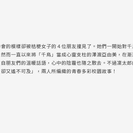
約會的模樣卻被桔梗女子的４位朋友撞見了。她們一開始對千
。然而一直以來將「千鳥」當成心靈支柱的澤渡亞由美，在漸
來自朋友們的溫暖話語，心中的陰霾也隨之散去。不過凜太郎
尺卻又遙不可及」，兩人所編織的青春多彩校園故事！