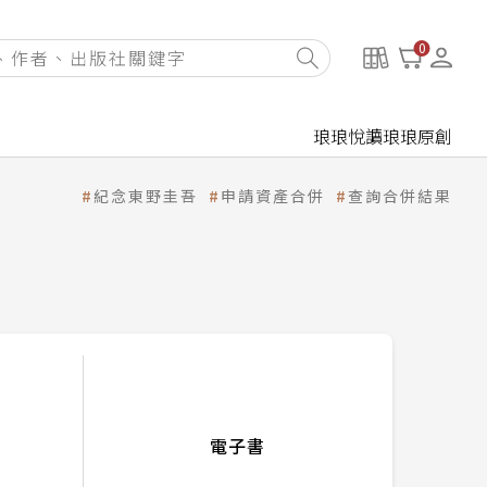
0
琅琅悅讀
琅琅原創
紀念東野圭吾
申請資產合併
查詢合併結果
電子書