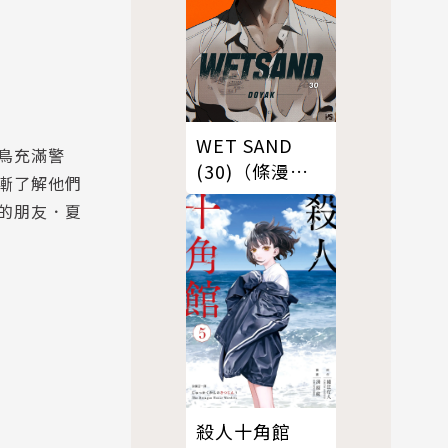
WET SAND
鳥充滿警
(30)（條漫
漸了解他們
版）
的朋友．夏
殺人十角館