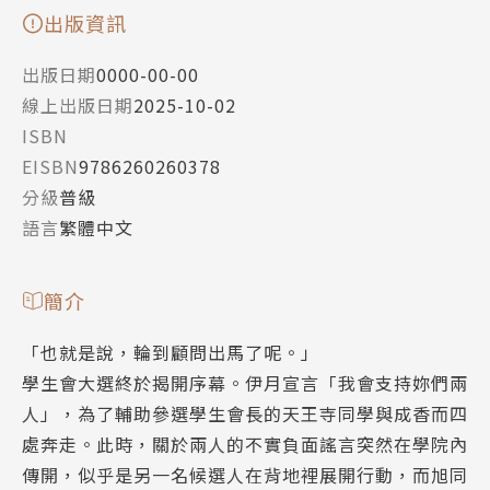
出版資訊
出版日期
0000-00-00
線上出版日期
2025-10-02
ISBN
EISBN
9786260260378
分級
普級
語言
繁體中文
簡介
「也就是說，輪到顧問出馬了呢。」
學生會大選終於揭開序幕。伊月宣言「我會支持妳們兩
人」，為了輔助參選學生會長的天王寺同學與成香而四
處奔走。此時，關於兩人的不實負面謠言突然在學院內
傳開，似乎是另一名候選人在背地裡展開行動，而旭同