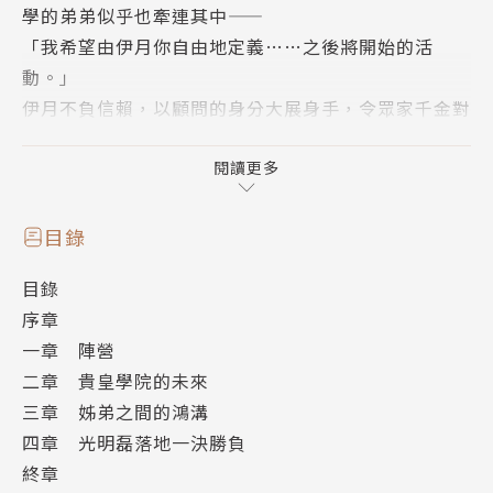
學的弟弟似乎也牽連其中――
「我希望由伊月你自由地定義……之後將開始的活
動。」
伊月不負信賴，以顧問的身分大展身手，令眾家千金對
他怦然心動!?侍從與千金小姐之間的愛情故事第九集!!
閱讀更多
目錄
目錄
序章
一章 陣營
二章 貴皇學院的未來
三章 姊弟之間的鴻溝
四章 光明磊落地一決勝負
終章