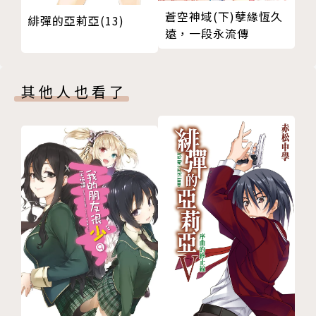
蒼空神域(下)孽緣恆久
緋彈的亞莉亞(13)
遠，一段永流傳
其他人也看了