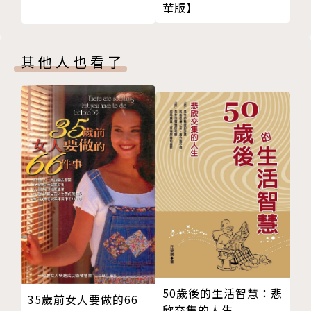
華版】
從膩煩三角變成幸福三角的轉換法，可運用在各種場合
【NOTE1】 寫下膩煩三角的練習
【作者簡介】
第３章 陷入膩煩三角的人們
松村亞里（Matsumura Ari）
其他人也看了
自尊心強的人容易變成「受害者」
醫學博士、臨床心理師、正向心理學執行師
批判性強的人容易變成「迫害者」
紐約平衡生活研究所（Life Balance Institute of Ne
認真又體貼的人容易變成「拯救者」
w York, Inc）負責人
即使不清算過去，未來也能被改變
成長於單親家庭，國中畢業並取得高中同等學歷。起早
第４章 用幸福三角讓人際關係漸漸變好
貪黑地工作存錢，隻身前往美國。以第一名的成績畢業
「不和諧的關係」變成「和諧的關係」
於紐約市立大學後，完成哥倫比亞大學的碩士課程（臨
什麼是人際關係好轉的過程？
床心理學）、秋田大學醫學研究所博士課程（公共衛
「創造者」是能夠打造人生的人
生）。
「挑戰者」是會讓人成長的人
曾在紐約市立大學、國際教養大學教授諮商與心理學課
「教練」是能夠支持別人的人
程10年以上。2013年起在紐約開辦心理學講座，並擴
第５章 從「受害者」變成「創造者」！
大至美國各州。設立「紐約平衡生活研究所」（NYL
光是換個「看待事物的方式」，就能讓角色完全改變
B），也在線上或世界各國的研討會中，指導在各種領
50歲後的生活智慧：悲
35歲前女人要做的66
跨出一步，擁抱「創造者」心態
域應用的方法。
欣交集的人生