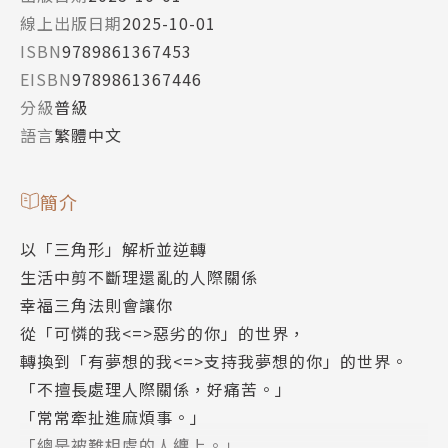
線上出版日期
2025-10-01
ISBN
9789861367453
EISBN
9789861367446
分級
普級
語言
繁體中文
簡介
以「三角形」解析並逆轉
生活中剪不斷理還亂的人際關係
幸福三角法則會讓你
從「可憐的我<=>惡劣的你」的世界，
轉換到「有夢想的我<=>支持我夢想的你」的世界。
「不擅長處理人際關係，好痛苦。」
「常常牽扯進麻煩事。」
「總是被難相處的人纏上。」