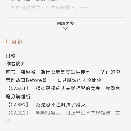
「明明是想幫忙，卻弄巧成拙。」……
本書透過豐富的故事案例，教你如何將一段「糟糕的關
係」（膩煩三角），變成「讓自己成長且變得幸福的關
閱讀更多
係」（幸福三角），解決人際關係中永無止境的煩惱和
問題。
目錄
原本以為不可能修復的關係，用此方法都漸漸變好！
目錄
－「我變得不再害怕與人交往，交到了很多朋友。」
作者簡介
－「我與差點離婚的另一半，關係有了戲劇性轉變，對
前言 給感嘆「為什麼老是發生這種事……？」的你
方開始支持我的夢想。」
案例故事Before篇──看見膩煩的人際關係
－「沒有自信的孩子，自我肯定感突然大幅提升。」
【CASE1】 道德騷擾的丈夫與拒學的女兒，導致家
－「我與斷絕關係的母親和好，她變得甚至會幫我照顧
庭分崩離析
孩子。」
【CASE2】 總是忍不住對孩子發火
－「沒秩序的班級變得充滿活力，好轉後的狀態讓我受
【CASE3】 明明很努力，班上學生不守規矩幾乎失
邀成為訓練課程的講師。」
控
－「原本感覺很憂鬱的同事變得有精神了。」
【CASE4】 下屬不積極、缺乏工作幹勁
－「缺乏動力的部下，突然變得幹勁十足。」