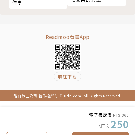
件事
只要稍微轉念，就能脫離膩煩三角
致力於發展線上沙龍，負責管理「亞里學院」（Ari’s
釐清自己想要什麼，領先一步
Academia），以及針對想取得NYLB認證資格者所開
當你關注「擁有的東西」勝於關注「沒有的東西」時
設的「轉變推手俱樂部」（Change Agent Club）。
關注「優勢」，而不是「弱點」！
正向心理學教練培訓講座、顧問培訓講座皆獲得「改變
Readmoo看書App
刻意去想事情的正面
人生」的好評。為了幫助更多人掌握人生方向、創造幸
環境也可以讓人變成「創造者」
福人生，以容易融入每日生活的方式，提供最新的實
退回「受害者心態」也不用擔心
證。
第６章 從「拯救者」變成「教練」！
著有《逆轉不和諧人際關係，從此難受、痛苦全數終
「拯救者」可以重生變成「教練」
結》、《別讓不安吃掉你的人生》、《AI時代長大的孩
前往下載
第一步是從滿足自己開始
子，別用千篇一律的教養》、《我要當快樂的媽媽，也
把對方視為「創造者」
想成為有價值的自己》、《養出自我效能高的孩子》。
聯合線上公司 著作權所有 © udn.com. All Rights Reserved.
問問對方已經「擁有的東西」
另負責監修在日本首次出版的VIA24性格優勢譯本《如
陪伴對方「負面的部分」
何培養優勢》（暫譯，WAVE出版）。
電子書定價
找出對方的「優勢」並告訴他
NT$ 360
250
傾聽對方的未來，一起描繪夢想
【譯者簡介】
NT$
「拯救者」不需要犧牲自己的人生
陳靖涵