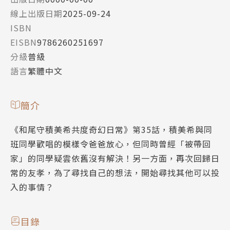
線上出版日期
2025-09-24
ISBN
EISBN
9786260251697
分級
普級
語言
繁體中文
簡介
《和尾守積美希共度奇幻日常》第35話，積美希與同
班同學歡唱的模樣令爸爸放心，但同時曾經「被帶回
家」的同學疑雲依舊沒有解決！另一方面，再次回歸日
常的友孝，為了尋找自己的想法，開始尋找其他可以投
入的事情？
目錄