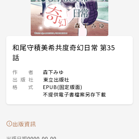
和尾守積美希共度奇幻日常 第35
話
作 者
森下みゆ
出 版 社
東立出版社
格 式
EPUB(固定版面)
不提供電子書檔案另存下載
出版資訊
出版日期
0000-00-00