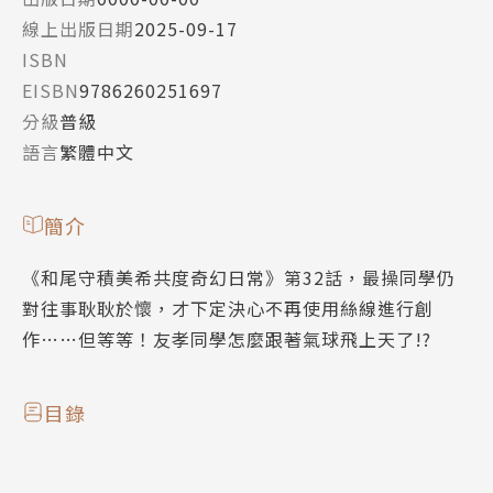
線上出版日期
2025-09-17
ISBN
EISBN
9786260251697
分級
普級
語言
繁體中文
簡介
《和尾守積美希共度奇幻日常》第32話，最操同學仍
對往事耿耿於懷，才下定決心不再使用絲線進行創
作……但等等！友孝同學怎麼跟著氣球飛上天了!?
目錄