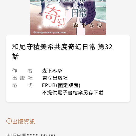
和尾守積美希共度奇幻日常 第32
話
作 者
森下みゆ
出 版 社
東立出版社
格 式
EPUB(固定版面)
不提供電子書檔案另存下載
出版資訊
出版日期
0000-00-00