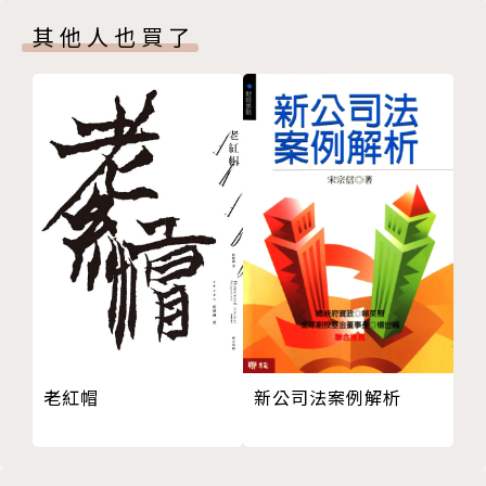
上海順口溜
師大附中初中畢業
其他人也買了
澳洲海邊天體營
文山中學高中畢業
半夜上山看電視
國立台北大學社會系畢業
孤兒傳奇
台灣省體育學校受訓三年結業。專長：棒球、籃球、足
第一章 亂世孤雛浪跡天涯
球、排球、高爾夫球
出生將門
美國NBA CELTICS（RED AUBOR）籃球教練訓練班
被木柴打的皮開肉綻
結業
鬼子刺刀下的流浪生涯
經歷：
戳馬蜂窩、廟口打架
日本東京三屆亞運籃球國手（銀牌）
抗戰勝利、舉國歡騰
當選東方年盃籃球國手
忠貞里的抗日英雄
曾任裕隆籃球教練獲全國冠軍
楊寶琳與抗戰烈士遺族學校
曾任飛駝籃球教練獲全國冠軍
蔣夫人與南京國民革命軍遺族學校
曾任馬來西亞國家男女籃球教練，擊敗中華隊引起震撼
新公司法案例解析
老紅帽
天堂地獄一瞬間，從未有家、何懼無家？
曾任第一屆亞洲籃球明星教練，台北比賽獲全勝
失天堂、又流浪！
曾任警廣體育記者，榮獲廣播金鐘獎
旅途驚魂（杭州到廣州夏教之間）
曾任體育記者聯誼會會長，民生報、中國時報、聯合報