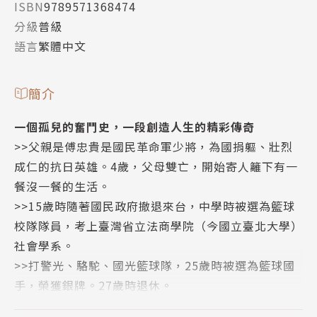
ISBN
9789571368474
分級
普級
語言
繁體中文
簡介
一個孤兒的奮鬥史，一段創造人生的精彩傳奇
>>父親是傅忠貴是國民革命軍少將，為國捐軀、壯烈
成仁的抗日英雄。4歲，父母雙亡，開始寄人籬下有一
餐沒一餐的生活。
>>15歲時隨著國民政府撤退來台，中學時被選為籃球
校隊隊員，考上臺灣省立法商學院（今國立臺北大學）
社會學系。
>>打警光、駱駝、國光籃球隊，25歲時被選為籃球國
手，榮獲銀牌。27歲時退休。
>>從籃球國手轉任教練，在裕隆、飛駝、台銀都拿全