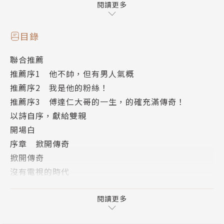
國冠軍。當過馬來西亞國家教練，泰國亞錦賽贏了中華
閱讀更多
隊；當過亞洲明星籃球隊的總教練，人稱常勝教頭。
>>30歲到80歲，電台電視生涯50年，半個世紀。期間
目錄
轉播七屆奧運、好多屆的洲際杯、世界盃、亞運、東亞
聯合推薦
運、亞洲杯等等，還有國內的大小比賽在萬場以上；另
推薦序1 他不帥，但有男人氣概
有棒球之夜、籃球之夜、各種晚會和典禮。
推薦序2 我是他的粉絲！
>>台灣許多中文籃球棒球術語是由傅達仁所創。蓋火
推薦序3 傅達仁大哥的一生，的確充滿傳奇！
鍋、騎馬射箭、壞壞壞連三壞、三不管地帶的安打」等
以詩自序，獻給雙親
等，都是他在播報球賽時的傅式名言。
開場白
>>電視，從黑白到彩色，見證活的電視史，聞所未聞
序章 掀開傳奇
的故事！
掀開傳奇
他的人生，就是傳奇！
沒有電視的時代
洛城機場裡兒子的？號
作者簡介
冰河之旅
閱讀更多
傅達仁
上海東方電視塔
學歷：