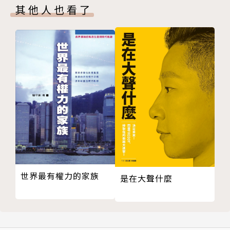
廣州夏教鄉的蚯蚓雲吞
之體育專欄寫作
其他人也看了
第二章 青春歲月
曾任台視記者、組長、副理、經理等職
流浪到臺灣
曾與沈春華主持「大家樂」節目榮獲優良綜藝節目獎
大橋國校苦難的故事
曾主持各項運動綜藝大型晚會特別節目，如「棒球之
新公園籃球場邊的自來水
夜」、「籃球之夜」
附中、附中，我們的搖籃
曾策劃並主播七屆奧運﹙1972慕尼黑至1996亞特蘭
戶長──蔣中正
大﹚，另採訪主播亞運、東亞運、亞洲杯、世界杯、洲
十三太保──九兄弟
際杯、瓊斯杯、少棒、青棒、成棒等大小比賽萬場
音樂老師──申學庸
曾主播台視午、晚間新聞
莫逆之交──莫索爾
曾主播NBA籃賽10年，並曾轉播大聯盟職棒、世界
坎坷命運又生鉅變
杯、亞洲杯足球
屏農青年淬鍊文武
曾主持台視大型談話性CALLIN節目「面對問題」、
世界最有權力的家族
籃球名校：文中
是在大聲什麼
「時事座談」廣受歡迎
文中高三艱苦奮戰
曾主持「台視運動場」、「高爾夫風雲」、「中華職
初戀、暗戀
籃」、「拳王爭霸」「假日體育」等體育節目
命運作弄、重溫舊夢
曾任台視氣象主播