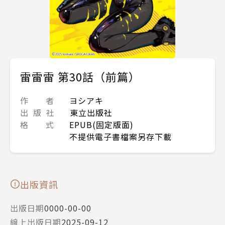
雷雷雷 第30話（前篇）
作 者
ヨシアキ
出 版 社
東立出版社
格 式
EPUB(固定版面)
不提供電子書檔案另存下載
出版資訊
出版日期
0000-00-00
線上出版日期
2025-09-12