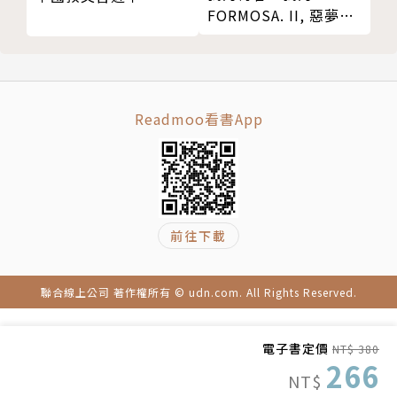
FORMOSA. II, 惡夢醒
蕭季瑄
來
倫敦大學亞非學院（SOAS）社會人類學碩士。
鍾情學習語言、文化，熱愛旅遊，享受置身異地時交融
Readmoo看書App
的陌生感與熟悉感。
譯有《私人圖書館員》、《少年小樹之歌》、《被害
人》等書。
前往下載
聯合線上公司 著作權所有 © udn.com. All Rights Reserved.
電子書定價
NT$ 380
266
NT$