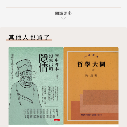
9 啟蒙時代藝廊的假門
10 混雜的鬼魂們
閱讀更多
博物館員的夜間守則
11 儲藏間：被遺忘者的領域
．穿過強風吹拂的幽靈船墓時，小心不要成為被帶走的
結語
人
其他人也買了
後記
．路過木乃伊要記得打招呼，有禮貌地問他今天過得如
謝詞
何
註釋
．不要觸碰夜之女王浮雕，如果你在它附近感到渾身發
版權頁
涼，盡快遠離
．不要輕易移動塞赫美特神像，它必須看守大門和自己
的同胞
．聽見海之女神廟展廳穹頂傳出音樂聲時，不要跟著哼
唱
作者簡介
諾亞．安吉爾 Noah Angell