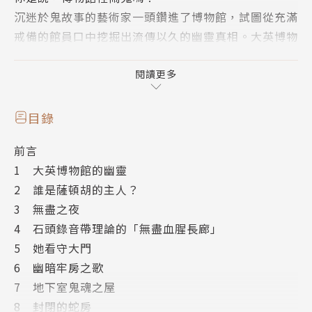
沉迷於鬼故事的藝術家一頭鑽進了博物館，試圖從充滿
戒備的館員口中挖掘出流傳以久的幽靈真相。大英博物
館的幽靈騷動流傳已久，館方高層嚴令禁止洩漏內情，
然而負責巡邏的夜間保全和文物管理員有話要說。
閱讀更多
在這個孕育鬼魂的地方，死亡只是開始
目錄
物品就和人類一樣，乘載了記憶、情緒、聲音、靈魂。
前言
博物館內的藏品乘載著歷史的幽靈，被強行扣留在展示
1 大英博物館的幽靈
櫃中，深夜闖入展廳的人們若不遵循守則，就會被捲入
2 誰是薩頓胡的主人？
這場無盡的騷亂之中。
3 無盡之夜
4 石頭錄音帶理論的「無盡血腥長廊」
大英博物館的幽靈將故事敘述、民間傳說和歷史融為一
5 她看守大門
體，深入挖掘人類歷史鮮為人知的過去，並揭開了世界
6 幽暗牢房之歌
上最古老的國家博物館作為一個持續衝突場所的面紗。
7 地下室鬼魂之屋
在那裡，不安分的物品被違背自己的意願扣留，而進入
8 封閉的蛇房
其中的人類，很可能在不經意間目擊這場動盪。