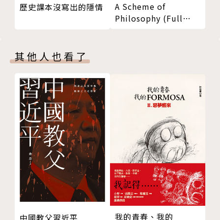
A Scheme of
歷史課本沒寫出的隱情
他是一位作家和藝術家，以講故事和歌曲等口頭傳播形
Philosophy (Full
式進行他的工作。諾亞常年與各國博物館如挪威北部的
Set) 哲學大綱（上下
極地博物館合作，同時在北卡羅來納州製作一部關於福
冊）
音歌手康妮・B的紀錄片「steadman」，並在倫敦收
其他人也看了
集了大英博物館鬼魂的故事。
繪者簡介
亨德利克．維特克夫 Hendrik Wittkopf
藝術工作者，曾在慕尼黑美術學院學習，目前在倫敦生
活和工作。
個人頁面：hendrikwittkopf.com/
譯者簡介
我的青春、我的
中國教父習近平