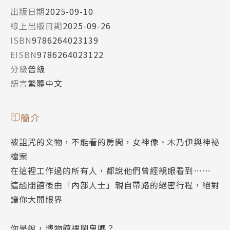
出版日期
2025-09-10
線上出版日期
2025-09-26
ISBN
9786264023139
EISBN
9786264023122
分級
普級
語言
繁體中文
簡介
被詛咒的文物，不能看的房間，女神像、木乃伊與神祕
檔案
在這裡工作過的所有人，都說他們曾經親眼看到……
這趟閉館後由「內部人士」親自帶路的絕密行程，絕對
讓你大開眼界
你是說，博物館裡鬧鬼嗎？