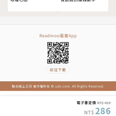
信用評等機構標準普爾發現，10萬個資產穩定增加的
家庭，都會把錢這樣配置：
要命的錢10％、保命的錢20％、生錢的錢30％、保本
的錢40％，
怎麼分配？本書用圖解教你。
Readmoo看書App
如果只靠公司薪水，你一生能賺多少錢，怎麼算？書中
有答案。
這是一套超過400萬人付費學習的財務自由課程，
前往下載
36個易學易用的理財工具，學會從錢的角度整理和規
畫人生。
（原版書名：理財就是理生活）
聯合線上公司 著作權所有 © udn.com. All Rights Reserved.
作者簡介
電子書定價
NT$ 420
水湄物語
286
NT$
長投學堂創始人、財商教育先鋒、30萬暢銷書《30歲