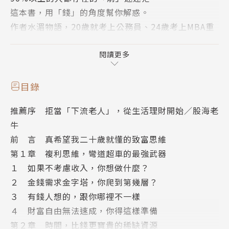
這本書，用「錢」的角度幫你解惑。
作者水湄物語，20歲就考上公務員、24歲考上MBA重
返校園、
26歲年薪就相當於新臺幣130萬元，看似風光，
閱讀更多
但所付出的代價是，一年超過11個月都在出差，
每週上班7天、每天平均工作12小時，賺得越多人生越
目錄
不自由，
推薦序 拒當「下流老人」，從生活理財開始／股海老
甚至未能見到自己外婆最後一面，讓她開始懷疑自己、
牛
懷疑人生。
前 言 真希望我二十歲就懂的致富思維
第１章 複利思維，彎道超車的最強武器
直到不經意間看到「財務自由」這個詞，
１ 如果不考慮收入，你想做什麼？
才猛然清醒自己的生活到底哪裡出了問題。
２ 金錢需求金字塔，你爬到第幾層？
３ 有錢人想的，跟你哪裡不一樣
現在的她，是擁有超過400萬付費用戶的
４ 財富自由無法速成，你得這樣準備
知名投資理財學院──長投學堂的創始人，
第２章 時間，比錢更寶貴的稀缺資源
幫助讀者從具體的理財方法入手，從而理順生活，提早