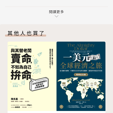
１ 時間是稀缺資源，你得抓大放小
達到財富自由。
２ 巴菲特二十打孔法，找到你人生最重要的事
閱讀更多
３ 借用願望清單，幫助目標實現
◎你的死薪水正在拖垮你，你需要高價值開源法
４ 標準普爾家庭資產配置法，超過十萬個家庭使用
．開源有三路徑：加法、乘法、指數
其他人也買了
第３章 成長思維，區分你的能力圈與舒適圈
你現在是「斜槓青年」還是「兼差打工仔」？
１ 最好的投資，是投資自己
其實開源有三大陷阱，偏偏現在最時髦的「斜槓青年」
２ 盤點個人資產負債表，換工作的必備武器
是其一，小心別陷下去，
３ 查理．蒙格這樣變有錢：跨學科思維模型
股神巴菲特的賺錢路徑又是什麼？加法、乘法還是指數
４ 在能力圈內行動，在舒適圈外學習
法？
第４章 你的死薪水正在拖垮你，你需要高價值開源法
．選擇好工作就像選股票
１ 賺錢有三法：加法、乘法、指數
出社會3到5年，10％的人出類拔萃，20％的人差強人
２ 開源三步走，經驗和賺錢兼顧
意，70％的人相對平庸，
３ 哈佛博士研發ＭＰＳ開源法，找到最適合你的開源
要怎麼不讓自己成為那70％？你要像選股票一樣選公
路徑
司！
４ 常見三大開源陷阱，斜槓青年是其一
第５章 就業要選大企業還是小公司？先聽股神怎麼說
◎複利思維，是你彎道超車的最強武器