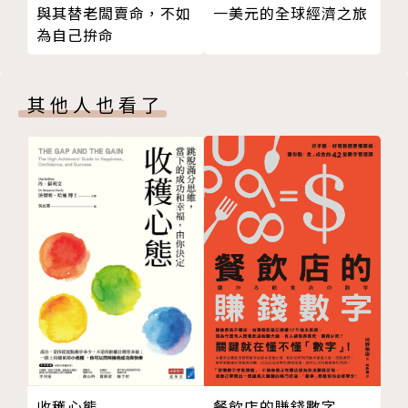
一美元的全球經濟之旅
與其替老闆賣命，不如
１ 選工作就像選股票
窮人思維是「老鼠賽跑」：拿到薪水就買車買房，然後
為自己拚命
２ 三維分析法，有前途也有錢途
再買更大的車與房……
３ 我的精實創業經歷──長投學堂創業過程
富人思維是「人生快車道」：不靠死薪水生活，他們靠
４ 打造個人職場護城河，讓企業主動找到你
錢自己賺錢。
其他人也看了
第６章 超過四百萬人付費學習的財務自由課程
如何從「老鼠賽跑」變成「人生快車道」的富人思維？
１ 終身財富計算法，看看你一生能賺多少錢
聽聽作者分享的「國王的象棋」故事，裡面有答案。
２ 不同階段的財務規畫，要攻也要守
因為股神巴菲特最好的朋友查理．孟格天天都這樣做。
３ 下個富翁就是你，認識投資金字塔
４ 二十年後的同學會，你要怎麼介紹自己？
◎時間，比錢更寶貴的稀缺資源，你得抓大放小
附 錄 值得閱讀的同主題好書
．巴菲特二十打孔法，找到你人生最重要的事
版權頁
如果一生只能做20件事，你會選擇做什麼？
當公務員、開公司、吃美食、環遊世界……怎麼辦超過
20個了，
試試股神巴菲特的二十打孔法，你的時間就會花在最值
得的事情上。
．標準普爾家庭資產配置法，超過10萬個家庭使用
收穫心態
餐飲店的賺錢數字