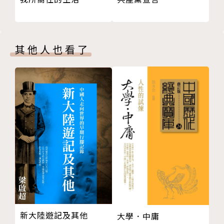
香港流行文化史，也是全球華人文化圈的交易誌和演變
史。
正值香港面臨文化危機、身分存亡爭辯之際，要回顧香
港流行文化這段大流行歷史，就無可避免同時也是一次
其他人也看了
香港文化的重塑與再植。無須一定清楚所有文化走向的
來龍去脈，但共同有過的香港記憶卻早已化為你我個人
成長中不被遺忘的一部分。
往後，香港文化香港身分，既要保存，同時講求再植與
跨域長期連結。依仗的是熱愛過的、經歷過這個獨一無
二的香港的每一個人，當中每一位都擁有一本屬於自己
的香港流行史記。
名家推薦
「李照興的文章，有視野，有人氣，我一直愛讀。寫文
新大陸遊記及其他
大學．中庸