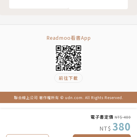
化評論，他有邊緣人的優勢：比戰後嬰兒年輕，比數碼
世代老成，實時見過丁蟹，體驗過政權交接，並提早用
腳行遍大地，直擊潮爆中國。香港流行文化生於邊陲，
數歷出奇的轉折。這段歷史，由李照興來寫，我想不到
更好的人選。」——吳俊雄（香港流行文化學者）
Readmoo看書App
「李照興總在逍遙獨遊間吸盡世間的日月精華，再以兼
收並蓄的筆觸將觀察紀錄和分析。能寫出一本探索橫跨
三十年的香港流行文化好書，非他莫屬！由黃金盛世的
前往下載
香港電視、電影、電台、出版，講到港式時尚和商場空
間，以及香港身份的建構、消失和傳承，Bono跨領域
的足跡，猶如香港流行文化從在地、跨越以至再植於全
聯合線上公司 著作權所有 © udn.com. All Rights Reserved.
球華人世界般，獨一無二。」——卓男（影評人）
電子書定價
NT$ 480
「什麼是香港？那就是餘年偶爾夜半想起，那些這輩子
380
NT$
不知什麼時候還能再會的友伴，那些不知道什麼時候還