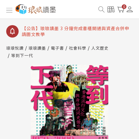
【公告】琅琅讀墨數位閱讀資產合併與書櫃開通申請
0
【公告】琅琅讀墨書櫃開通常見問題
【公告】琅琅讀墨 3 分鐘完成書櫃開通與資產合併申
請圖文教學
【公告】琅琅書店服務升級重要說明及資產合併結果
查詢
琅琅悅讀
琅琅讀墨
電子書
社會科學
人文歷史
【公告】琅琅讀墨數位閱讀資產合併與書櫃開通申請
等到下一代