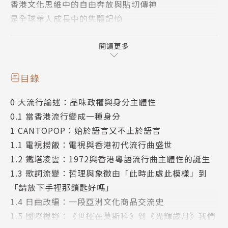
香港文化思維中的自由奔放與貼切傳神
是全球華人成長中的集體記憶
為香港流行文化整理四十年脈絡
閱讀更多
追溯香港流行曾經賴以成功的基因
為什麼香港文化可以創造流行盛世？
目錄
香港身分又如何通過流行建構？
0 大流行論述：品味政權與身分主體性
面對正在消失的身分 文化可以如何傳承？
0.1 當香港流行變成一種身分
是從哪天起 帶着流行文化的自信
1 CANTOPOP：始於語言又不止於語言
我們自豪地說 ：我們香港人
1.1 電視撈飯：電視與香港初代流行曲盛世
我們又終將要到哪裡
1.2 鐵塔凌雲：1972與香港粵語流行曲主體性的誕生
1.3 歌詞流變：哲理與象徵由「此時此處此模樣」到
由李小龍、許冠傑、衛斯理、張國榮、梅艷芳、林夕、
「請放下手裡那鎖匙好嗎」
周星馳、王家衛到四大天王；從功夫片、警匪片、黑幫
1.4 日曲改編：一段亞洲文化商品交流史
古惑仔到臥底無間道，一杯茶餐廳奶茶呷到的港式風
1.5 國際視野：《世運在莫斯科》到《光輝歲月》我們
味，這一波始於70年代的香港流行文化產業及文化輸