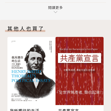
自視為地球村一份子
出，到90年代達至頂峰，是幾代香港人自鳴得意的標
1.6 電音往事：起初要有sound之前達明時代
閱讀更多
籤，進而成為了肯定自我的身分認同。
1.7 千千闋歌：香港曾有過的流行北伐
1.8 音樂私憶：香港文⻘聽歌寫字簡史
在挪用其時異常篷勃的文化商品和偶像風潮的過程中，
其他人也買了
2 影視神采：「咁都得？！」精神
同時激發更多香港新一代投身創作與文化消費，形成獨
2.1 香港電影的「咁都得?!」精神
特的成長經驗。
2.2 身分危機：香港臥底特別多
香港流行文化這段黃金時代是如何被創造的？
2.3 黑幫即演義：古典傳統在古惑仔中傳承
所謂「港式」所指又是什麼？
2.4 劉鎮偉與王家衛：記憶與身
它又如何輸出到全球華人地區，形成了「香港大流行」
並一步步蛻變為「香港身分」的載體？
這是一場又一場跨界別新興媒體熱潮下的協同並肩：電
視、電台、電影、出版、雜誌、漫畫、時尚、商場空間
各種潮流大交滙。
一種無序中自生成序的獨有香港流行美學。
一個與全球華人文化圈息息相關的狂飊時代。
我所嚮往的生活
共產黨宣言