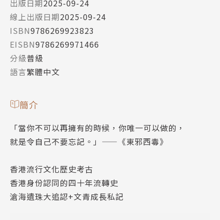
出版日期
2025-09-24
線上出版日期
2025-09-24
ISBN
9786269923823
EISBN
9786269971466
分級
普級
語言
繁體中文
簡介
「當你不可以再擁有的時候，你唯一可以做的，
就是令自己不要忘記。」——《東邪西毒》
香港流行文化歷史考古
香港身份認同的四十年流轉史
滄海遺珠大追認+文青成長私記