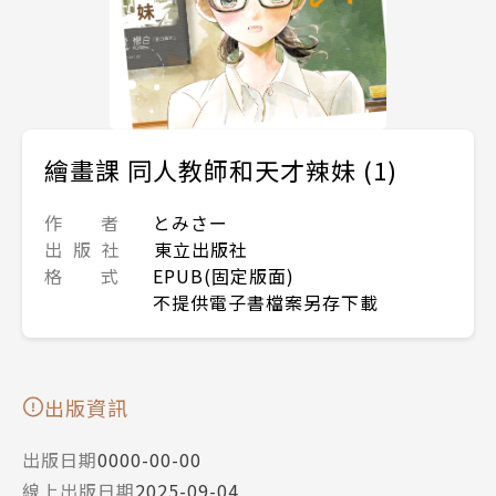
繪畫課 同人教師和天才辣妹 (1)
作 者
とみさー
出 版 社
東立出版社
格 式
EPUB(固定版面)
不提供電子書檔案另存下載
出版資訊
出版日期
0000-00-00
線上出版日期
2025-09-04