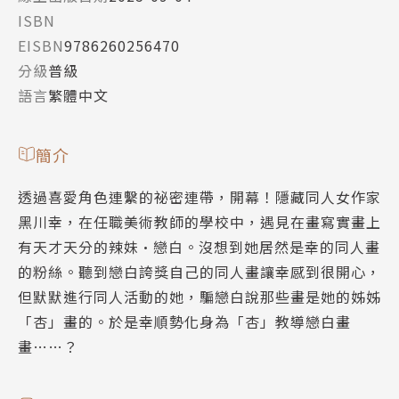
ISBN
EISBN
9786260256470
分級
普級
語言
繁體中文
簡介
透過喜愛角色連繫的祕密連帶，開幕！隱藏同人女作家
黑川幸，在任職美術教師的學校中，遇見在畫寫實畫上
有天才天分的辣妹•戀白。沒想到她居然是幸的同人畫
的粉絲。聽到戀白誇獎自己的同人畫讓幸感到很開心，
但默默進行同人活動的她，騙戀白說那些畫是她的姊姊
「杏」畫的。於是幸順勢化身為「杏」教導戀白畫
畫……？