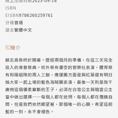
線上出版日期
2025-09-18
ISBN
EISBN
9786260259761
分級
普級
語言
繁體中文
簡介
藤志高祭終於開幕。歷經兩個月的準備，在這三天完全
投入的青春祭典。校外祭有優空的管樂社表演，體育祭
有和陽組隊的兩人三腳，應援團方面是與紅葉還有明日
姊大家一起上場的藍色海賊團表演，最後一天則是我千
歲朔這個優柔寡斷的王子，必須在白雪公主與暗雲公主
當中做出選擇──每個人都在迷惘，每個人都在攬鏡自
問，但是我們依然期望著，那個唯一的心願。希望這蔚
藍的一刻，永不會褪色。