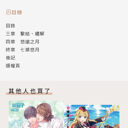
目錄
目錄
三章 繫結、纏解
四章 悠遠之月
終章 七瀨悠月
後記
版權頁
其他人也買了