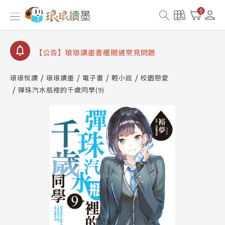
【公告】因 Readmoo 讀墨系統維護中，本站同步暫
0
停部分閱讀服務
【公告】琅琅讀墨數位閱讀資產合併與書櫃開通申請
【公告】琅琅讀墨書櫃開通常見問題
【公告】琅琅讀墨 3 分鐘完成書櫃開通與資產合併申
請圖文教學
琅琅悅讀
琅琅讀墨
電子書
輕小說
校園戀愛
【公告】琅琅書店服務升級重要說明及資產合併結果
彈珠汽水瓶裡的千歲同學(9)
查詢
【公告】因 Readmoo 讀墨系統維護中，本站同步暫
停部分閱讀服務