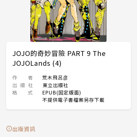
JOJO的奇妙冒險 PART 9 The
JOJOLands (4)
作 者
荒木飛呂彦
出 版 社
東立出版社
格 式
EPUB(固定版面)
不提供電子書檔案另存下載
出版資訊