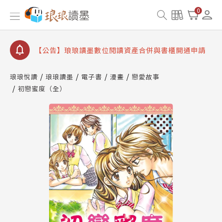
【公告】因 Readmoo 讀墨系統維護中，本站同步暫
0
停部分閱讀服務
【公告】琅琅讀墨數位閱讀資產合併與書櫃開通申請
【公告】琅琅讀墨書櫃開通常見問題
【公告】琅琅讀墨 3 分鐘完成書櫃開通與資產合併申
請圖文教學
琅琅悅讀
琅琅讀墨
電子書
漫畫
戀愛故事
【公告】琅琅書店服務升級重要說明及資產合併結果
初戀蜜度（全）
查詢
【公告】因 Readmoo 讀墨系統維護中，本站同步暫
停部分閱讀服務