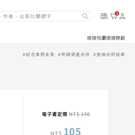
0
琅琅悅讀
琅琅原創
紀念東野圭吾
申請資產合併
查詢合併結果
電子書定價
NT$ 150
105
NT$