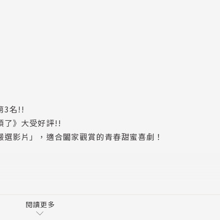
‪‪!!
煩了》大受好評!!
年嚴選影片」，適合闔家觀賞的青春甜蜜喜劇！
閱讀更多