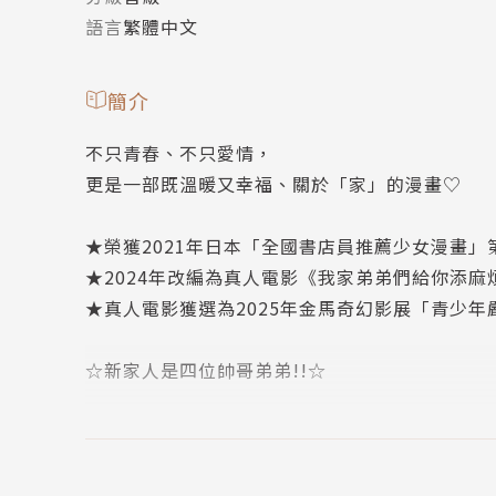
語言
繁體中文
簡介
不只青春、不只愛情，
更是一部既溫暖又幸福、關於「家」的漫畫♡
★榮獲2021年日本「全國書店員推薦少女漫畫」第3名
★2024年改編為真人電影《我家弟弟們給你添麻
★真人電影獲選為2025年金馬奇幻影展「青少
☆新家人是四位帥哥弟弟!!☆
溫馨又可愛的共居愛情（？）喜劇
熱鬧開幕──♡