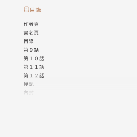
「從現在開始，我就要像個普通的女高中生，盡
目錄
「怎麼一夕之間就多了四位帥哥（？）弟弟!!」
作者頁
書名頁
【STORY】
目錄
糸終於開始習慣和四位繼弟一起生活。
第９話
也逐漸和看似冷酷，其實很替家人著想的長男「
第１０話
有時候還會出現不錯的氣氛(!?)♡
第１１話
就連一直窩在自己房間的三男「柊」也敞開了心
第１２話
後記
感覺會是讓人微微感動的第三集♡
內封
版權頁
封底