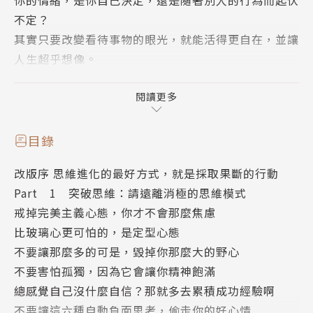
你的情緒，是你自己決定，還是隨著別人的行為而起伏
不定？
其實只要改變看待事物的眼光，就能活得更自在，並讓
人生超乎想像。
現在就開始為自己創造好心情吧！
閱讀更多
「跟老闆打招呼沒有得到回應，是不是討厭我……」
「朋友吃飯沒約我，他們該不會要說我壞話吧……」
目錄
「絞盡腦汁想的提案被否定，一定是我能力太差……」
改版序 思維進化的最好方式，就是採取果斷的行動
「只是順手幫忙，結果大家什麼事都丟給我做……」
Part 1 突破思維：請遠離消極的思維模式
戒掉完美主義心態，你才不會那麼焦慮
你的內心是不是很常浮現各種小劇場？或是覺得好糾結
比玻璃心更可怕的，是定型心態
好委屈？
不要讓那麼多的可是，毀掉你那麼大的野心
你經常為了「明明很努力，結果卻不如預期」而煩惱、
不要害怕孤獨，因為它會讓你精神飽滿
焦慮嗎？
總感覺自己沒什麼自信？那就多去累積成功經驗啊
你曾因累積太多不滿而失控爆走，結果後悔不已、內疚
不要讓這六種自動負面思考，偷走你的好心情