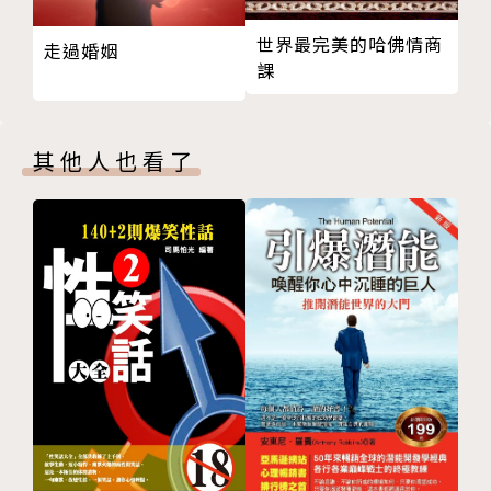
戒掉完美主義與自我懷疑，建立自信。
目標管理：戰勝壓力的獨門絕技
有效化解負面思考，讓心情由陰轉晴。
世界最完美的哈佛情商
走過婚姻
時間管理：三項法則幫你輕鬆迎戰職場壓力
課
精力管理：三招幫你告別力不從心
【專業推薦】（按首字筆畫排列）
跑步，在我狀態最差的時候拯救了我
胡展誥／諮商心理師
失眠的時候，請接受身體內在智慧對你的提醒
黃之盈／諮商心理師、暢銷作家
其他人也看了
Part 5 自我激勵：自我懷疑才是最大的阻力
瑪那熊／諮商心理師、溝通表達講師
如何充滿熱情地去做一份平淡無味的工作
盧美妏／人生設計心理諮商所 共同創辦人、諮商心理
如何從看似無趣的事情當中，獲得最大的收益
師
比起奮不顧身的辭職，我更讚賞溫柔的堅持
蘇益賢／臨床心理師
三個方法，幫助你更好地堅持去做一件事情
你必須足夠努力，才配擁有心流體驗
作者簡介
不要讓病態的野心，阻礙你及時休息
要想保持心理健康，一定要保持充實的生活狀態
宋曉東
Part 6 心理自助：快速化解負面情緒的實用方法
在那個尷尬的時刻，我用這五個步驟化解了憤怒情緒
中國國家二級心理諮詢師、教育學碩士、上海第二工業
七個簡單好用的方法，幫你快速戰勝焦慮情緒