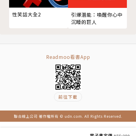
大學《幸福心理學與生活》課程講師、上海市認證學校
森田療法的智慧：七個方法幫你戰勝憂鬱情緒
心理諮詢師。曾受學校公派赴美國、澳洲等多地大學進
性笑話大全2
引爆潛能：喚醒你心中
心情總是莫名低落？那就用這六個方法來逗自己開心啊
行參訪進修。
沉睡的巨人
六個神奇的問題，可以幫助你的心情由陰轉晴
三種超簡單的冥想方法，幫你重新煥發活力
曾任《人力資源》雜誌專欄作者，現任《學生導報》、
心情不好的時候，可以嘗試用寫作來療癒自己
《壹心理》專欄作者，持續發表多篇優質文章。所寫文
章曾被思想聚焦、清華南都、Linkedin、青年文摘、
Readmoo看書App
中國青年報、MOOC學院、行動派、晚安少年等微信公
號轉載，獲得粉絲一致好評。
前往下載
聯合線上公司 著作權所有 © udn.com. All Rights Reserved.
電子書定價
NT$ 380