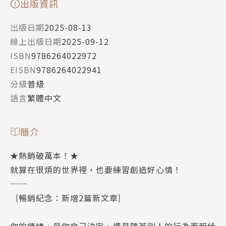
出版資訊
出版日期
2025-08-13
線上出版日期
2025-09-12
ISBN
9786264022972
EISBN
9786264022941
分級
普級
語言
繁體中文
簡介
★熱銷破萬本！★
就算在很煩的世界裡，也要練習創造好心情！
──
｛暢銷紀念：新增2篇新文章｝