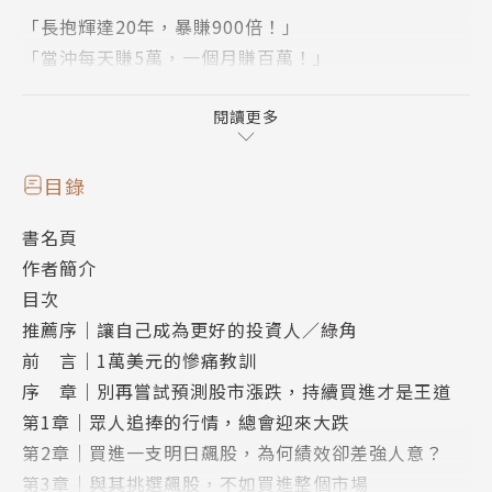
「長抱輝達20年，暴賺900倍！」
「當沖每天賺5萬，一個月賺百萬！」
你還在羨慕這些股市神話嗎？
買股大賺的，都是一流高手？
閱讀更多
想賺到錢，就該跟著大神抱對股，懂進出才能成功？
加拿大獲獎無數的財經記者，用自身真實血淚經驗告訴
目錄
你，別再盲信這些股市謠言了！
書名頁
投資股票，其實可以很簡單！
作者簡介
目次
巴菲特、約翰．柏格、安德魯．哈勒姆、尼克．馬朱
推薦序｜讓自己成為更好的投資人／綠角
利、摩根．豪瑟、威廉．伯恩斯坦等知名投資人一致推
前 言｜1萬美元的慘痛教訓
崇的指數投資法，
序 章｜別再嘗試預測股市漲跌，持續買進才是王道
不用選股、也不用在股市中殺進殺出，每年只要花一小
第1章｜眾人追捧的行情，總會迎來大跌
時，就能讓財富穩定成長。
第2章｜買進一支明日飆股，為何績效卻差強人意？
第3章｜與其挑選飆股，不如買進整個市場