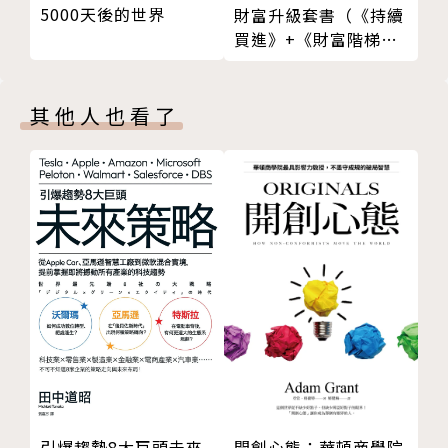
5000天後的世界
財富升級套書（《持續
買進》+《財富階梯》
貝胡貝：「當你看著自己的投資日漸增值，會覺得自己
共兩冊）
聰明絕頂。你很快心算一下，發現這些剛賺到的錢可以
買一輛新的自行車、付6個月房租、買一輛二手車，然
其他人也看了
後是買新車……。」
在股市泡沫中瘋狂追高，是投資人難以避免的心魔。他
也曾在1995~2001年間的網路泡沫時期進場，跟著每
一位瘋狂買股的投資人一起做發財夢。然而，潮水退
了，才知道誰沒穿褲子，當泡沫被吹破後，他的發財夢
也破滅了，還好這次他的損失不多，賣股後還有小賺一
點錢。但在那之後，他長達10年沒有再投資。
財經記者的投資黑歷史（3）堅持投資一毛都不能賠的
標的
開創心態：華頓商學院
引爆趨勢8大巨頭未來