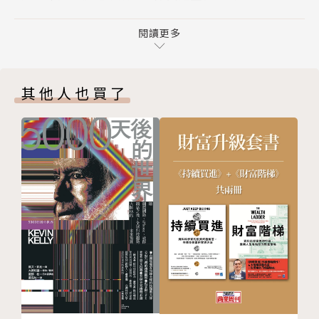
第4章｜投資股票是為了吃得好，投資債券是為了睡得
著
閱讀更多
財經記者的投資黑歷史（1）嘗試預測市場漲跌時機
第5章｜投資績效最好的，是忘記自己有在投資的人！
第6章｜別讓新聞影響你的投資決策
貝胡貝：「當我忙著下注股市末日即將來臨的時候，巴
其他人也買了
第7章｜股市暴跌時別恐慌賣出，反而是進場時機
菲特和蒙格則是像進入糖果店的小孩，雙手抓滿了股
第8章｜別讓管理費用吃掉你的財富
票……。」
第9章｜財經記者的投資方式建議，讓財富持續成長
結 論｜認識投資的真正威脅，做出明智的決策
他曾經在2010年時，聽信大師說法相信股市會再度下
致 謝
挫，因此將手上的1萬美元全數押在「股市崩盤」的想
NOTES
法，妄想快速致富。沒想到，這場致富的幻覺，卻從剛
版權頁
開始投資的那一刻，就注定了破滅的下場……
封底
短短幾個月，他的1萬美元就賠到只剩數百美元，只能
黯然認賠出場。
財經記者的投資黑歷史（2）瘋狂追捧市場泡沫行情