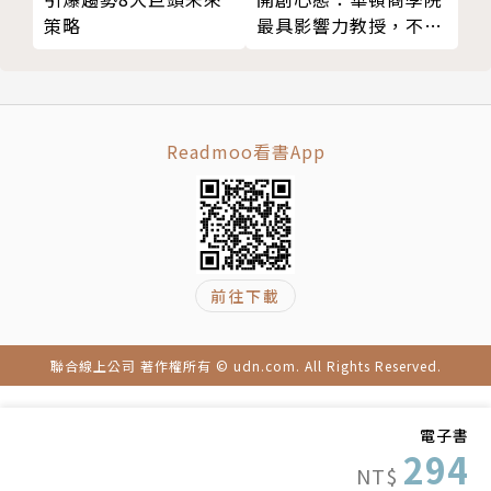
最具影響力教授，不墨
策略
貝胡貝：「如果他真的懂投資，他應該這樣對我說：
守成規的破局智慧
『你還年輕，人生可能還有70年。你完全可以忽略股
市的短期波動，因為你的投資期限還很長。你應該將大
部分資金投入股票基金，而且每個月持續投入，不必在
意市場的漲跌。』」
Readmoo看書App
在剛開始工作時，他曾經為了幫理專好友捧場而進場投
資，但在選擇標的時，他卻告訴好友：「我不想損失任
何一分錢，一分錢都不行。」
前往下載
於是，好友為他選了一支安全的保本基金，報酬率低到
追不上通貨膨脹，扣除費用後，他不但沒有賺到錢，反
聯合線上公司 著作權所有 © udn.com. All Rights Reserved.
而變得更窮。
電子書
巴菲特的建議：與其試圖選股，不如買進指數投資！
294
NT$