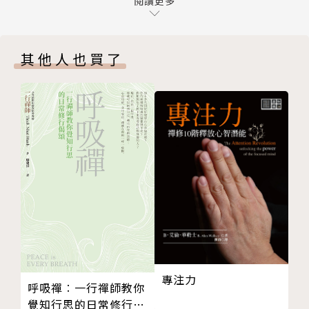
第一節 羅爾斯論自由主義政治中的宗教學說的三個原
閱讀更多
樣性問題為核心，結合不同學科的視角解讀宗教多樣性
則
的現象，並從宗教哲學、全球倫理、政治哲學和社會治
第二節 桑德爾論公共政治中的宗教道德參與
理的維度，探究其所蘊涵的諸如寬容、人權、正義等問
其他人也買了
第三節 公共政治語境中的宗教多元主義和宗教觀念
題。
第五章 全球視野：宗教多樣性的多種治理
本書倡導一種社會向度的宗教對話，並以此形成理解宗
第一節 歐洲的宗教多樣性治理：英國與法國
教多樣性兩種方式：一方面，宗教思想內部有著對差異
第二節 北美洲的宗教多樣性治理：美國與加拿大
中合一的渴求，為人類生活尋求共同的倫理價值；另一
第三節 亞洲—太平洋地區的宗教多樣性治理
方面，從宗教多樣性的事實，到對其加以積極回應的多
結 語
元主義，驅使著宗教寬容以及宗教自由，推動著一般意
後 記
義上的良知自由。與之同時，自由主義的基本價值對於
參考書目
多元性的充分認可，也成為宗教多元繁榮的重要保證。
專注力
呼吸禪︰一行禪師教你
覺知行思的日常修行偈