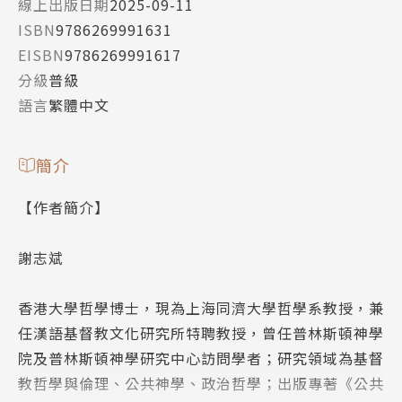
線上出版日期
2025-09-11
ISBN
9786269991631
EISBN
9786269991617
分級
普級
語言
繁體中文
簡介
【作者簡介】
謝志斌
香港大學哲學博士，現為上海同濟大學哲學系教授，兼
任漢語基督教文化研究所特聘教授，曾任普林斯頓神學
院及普林斯頓神學研究中心訪問學者；研究領域為基督
教哲學與倫理、公共神學、政治哲學；出版專著《公共