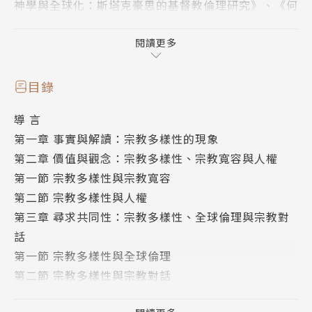
神學與全球化：斯塔克豪思的基督教倫理研究》、《何
為公共？為何神學？漢語公共神學的回顧與前瞻》、
《多元與正義的社會：漢語基督教倫理的詮釋》、Reli
閱讀更多
gious Diversity and Public Religion in China、M
oral Triumph: The Public Face of Christianity in
目錄
China, 主編《新教與現代性：凱珀、韋伯與特洛爾
導 言
奇》，合編《跨學科研究與漢語神學》與「公共神學系
第一章 事實與解讀：宗教多樣性的現象
列」。
第二章 價值與觀念：宗教多樣性、宗教寬容與人權
第一節 宗教多樣性與宗教寬容
第二節 宗教多樣性與人權
第三章 尋求共同性：宗教多樣性、全球倫理與宗教對
【內容簡介】
話
第一節 宗教多樣性與全球倫理
本書旨在探討宗教多樣性如何對現代社會產生影響，而
第二節 宗教多樣性與宗教對話
現代社會如何回應宗教多樣性，並如何重新考量基督教
第四章 宗教與政治之間：宗教多樣性與政治正義
在社會處境中與其它宗教的關係等問題。本書以宗教多