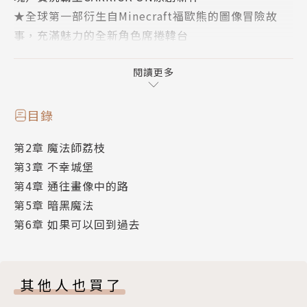
★全球第一部衍生自Minecraft福歐熊的圖像冒險故
事，充滿魅力的全新角色席捲韓台
★第一集銷售至今超越10萬本、本套書銷售已破41萬
本！
閱讀更多
★附贈科學學習單
目錄
※ ※ ※
第2章 魔法師荔枝
第3章 不幸城堡
為了將傳說中的巨蛇鱗片打造成超強裝備，
第4章 通往畫像中的路
塔基與福歐來到神祕的熱帶村——
第5章 暗黑魔法
卻發現村民長得和舊識一模一樣！？
第6章 如果可以回到過去
而且那裡還有個傳說：天才魔法師荔枝，她失去了最好
的朋友寵物豬山竹，
孤單氣憤的她，用魔法把整座城堡變成了可怕的迷宮！
其他人也買了
她是壞人嗎？還是只是太難過了？
塔基和福歐能用勇氣和友誼，把她帶回溫暖的世界嗎？