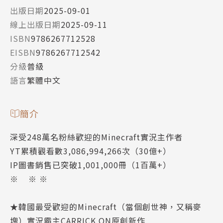
出版日期
2025-09-01
線上出版日期
2025-09-11
ISBN
9786267712528
EISBN
9786267712542
分級
普級
語言
繁體中文
簡介
深受248萬名粉絲歡迎的Minecraft實況主作者
YT累積觀看數3,086,994,266次（30億+）
IP圖書銷售已突破1,001,000冊（1百萬+）
※ ※ ※
★韓國最受歡迎的Minecraft（當個創世神，又稱麥
塊）實況霸主CARRICK ON原創新作