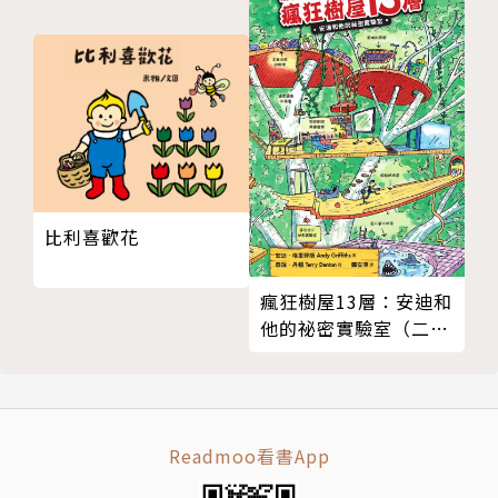
情誼令人動容。
△從悲傷與選擇中，引導出「非暴力解決衝突」的可
能，溫暖又具教育意涵。
*6歲以上適讀，無注音
※ ※ ※
比利喜歡花
《塔基福歐大冒險》套書系列特色
瘋狂樹屋13層：安迪和
■最受歡迎的麥塊主角衍生商品：韓國最強Minecraft
他的祕密實驗室（二
實況主角的原創漫畫
版）
■有助學習的精彩故事：驚險有趣的冒險故事+實驗學
習單，潛移默化科學知識
■研發新創的啟蒙：隨機應變的過關利器，啟發孩子自
Readmoo看書App
發性動腦手作新事物
■人格X人際的經驗成長：近250萬名兒童有共感的成