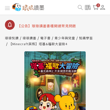
【公告】因 Readmoo 讀墨系統維護中，本站同步暫
0
停部分閱讀服務
【公告】琅琅讀墨數位閱讀資產合併與書櫃開通申請
【公告】琅琅讀墨書櫃開通常見問題
【公告】琅琅讀墨 3 分鐘完成書櫃開通與資產合併申
請圖文教學
琅琅悅讀
琅琅讀墨
電子書
青少年與兒童
知識學習
【公告】琅琅書店服務升級重要說明及資產合併結果
【Minecraft英熊】塔基&福歐大冒險4
查詢
【公告】因 Readmoo 讀墨系統維護中，本站同步暫
停部分閱讀服務