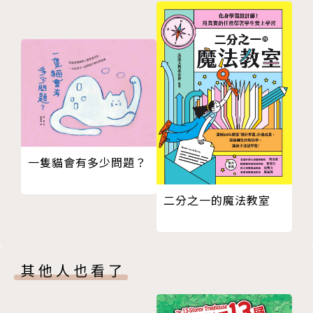
笑點滿滿、溫暖滿滿、勇氣爆表！
跟著塔基和福歐，一起拯救不幸城堡的大危機吧！
※ ※
【學習方針】
#合作 #探索 #勇氣 #善良 #友情 #悔恨 #救贖 #抉擇
一隻貓會有多少問題？
#失去 #原諒
二分之一的魔法教室
【本集特色亮點】
△融合Minecraft世界觀與動人情節，讓孩子在閱讀中
學會理解他人、面對情緒。
其他人也看了
△穿越畫作的奇幻設定，帶來如夢似幻的視覺冒險，細
節構圖如迷宮般精彩。
△深刻描寫「失去」與「不願放手」的情感掙扎，寵物