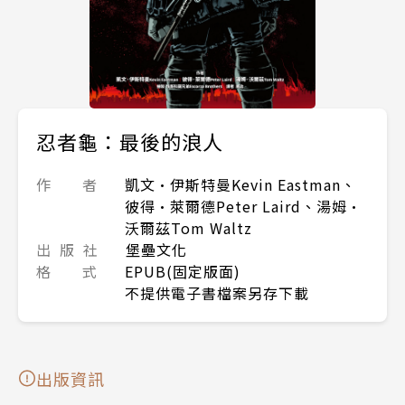
忍者龜：最後的浪人
作 者
凱文·伊斯特曼Kevin Eastman、
彼得·萊爾德Peter Laird、湯姆·
沃爾茲Tom Waltz
出 版 社
堡壘文化
格 式
EPUB(固定版面)
不提供電子書檔案另存下載
出版資訊