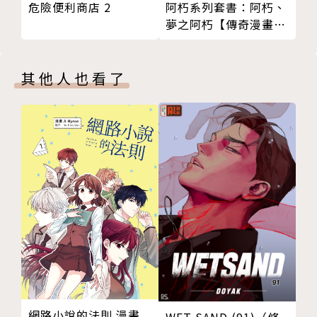
阿朽系列套書：阿朽、
危險便利商店 2
夢之阿朽【傳奇漫畫大
師‧諸星大二郎最新黑
色幽默怪談作品】
其他人也看了
網路小說的法則 漫畫