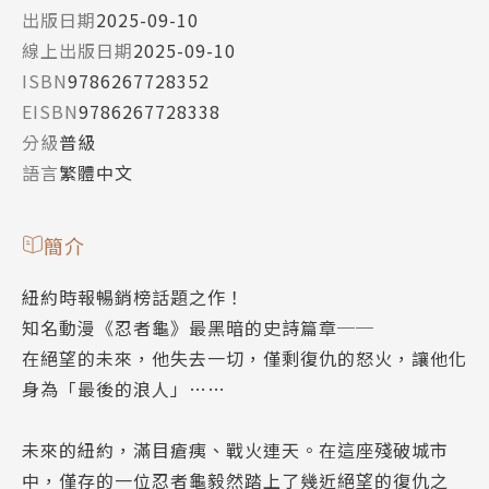
出版日期
2025-09-10
線上出版日期
2025-09-10
ISBN
9786267728352
EISBN
9786267728338
分級
普級
語言
繁體中文
簡介
紐約時報暢銷榜話題之作！
知名動漫《忍者龜》最黑暗的史詩篇章──
在絕望的未來，他失去一切，僅剩復仇的怒火，讓他化
身為「最後的浪人」……
未來的紐約，滿目瘡痍、戰火連天。在這座殘破城市
中，僅存的一位忍者龜毅然踏上了幾近絕望的復仇之