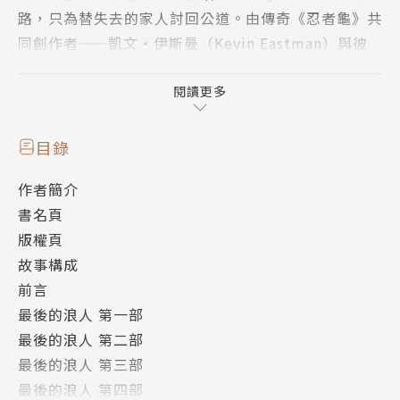
路，只為替失去的家人討回公道。由傳奇《忍者龜》共
同創作者——凱文‧伊斯曼（Kevin Eastman）與彼
得‧萊爾德（Peter Laird）——傾力打造，這是一部
醞釀超過三十年，絕無僅有的忍者龜最終章！
閱讀更多
究竟是什麼殘酷的事件，摧毀了他的家族，讓這座城市
目錄
陷入末日廢墟？忠誠與背叛、舊友成敵、新盟崛起，真
作者簡介
相即將揭曉！他能否戰勝命運，奮力逆襲？
書名頁
版權頁
✨強勢陣容——聯手打造史詩鉅作✨
故事構成
與《忍者龜》正篇連載百期作者湯姆‧沃爾茲（Tom
前言
Waltz）、畫風大膽震撼的Esau & Isaac Escorza
最後的浪人 第一部
（《重金屬》）與Ben Bishop（《月之彼端》）共同
最後的浪人 第二部
繪製，並特邀知名導演羅伯特‧羅德里格茲（Robert
最後的浪人 第三部
Rodriguez）撰寫精彩序言，這本圖像小說勢必引爆
最後的浪人 第四部
全球熱潮！