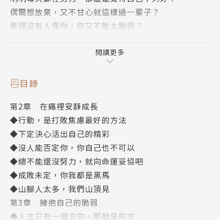
偶爾想放棄，又不甘心就這樣過一輩子？
覺得沒有人懂你，但又不敢太脆弱？
這不是一本教你如何成功的書，而是一本陪你走過低谷
的書。透過細膩的書寫與情緒練習，邀請你一起學習如
閱讀更多
何與脆弱的自己共處，如何在迷茫中找到前行的力量。
目錄
────────✦5大主題 × 28條勇敢信念✦───
第2章 在痛裡安靜成長
─────
◆行動，是打敗焦慮最好的方法
////當人生進入黑夜✦面對失落、被拋下的自白與困
◆下定決心活出自己的精彩
境////
◆沒人能否定你，你自己也不可以
▏請不要停下來，你的人生不可能就這樣了
◆總不能還沒努力，就向命運妥協吧
▏請你務必，千次萬次，為自己挺身而出
◆成敗未定，你我都是黑馬
▏我們要走的路，終會繁花似錦
◆山腳人太多，我們山頂見
▏不一定是逆風翻盤，但一定要向陽而生
第3章 擁抱自己的脆弱
▏請在每個當下，全力以赴去快樂
◆人生只有一個方向，那就是前方