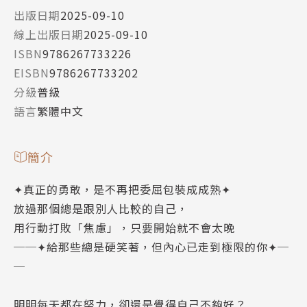
出版日期
2025-09-10
線上出版日期
2025-09-10
ISBN
9786267733226
EISBN
9786267733202
分級
普級
語言
繁體中文
簡介
✦真正的勇敢，是不再把委屈包裝成成熟✦
放過那個總是跟別人比較的自己，
用行動打敗「焦慮」，只要開始就不會太晚
──✦給那些總是硬笑著，但內心已走到極限的你✦─
─
明明每天都在努力，卻還是覺得自己不夠好？