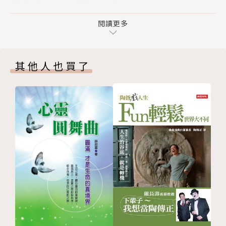
◆讓過去過去，讓開始開始
////在痛裡安靜成長✦探討傷痛、療癒與與自處的過
◆一無所知的世界，走下去才有驚喜
閱讀更多
程////
◆當你快扛不住的時候，困難也快扛不住了
▏行動，是打敗焦慮最好的方法
◆別讓昨天的大雨，淋濕了今天的你
▏下定決心活出自己的精彩
其他人也買了
◆人生海海，潮落後必是潮起
▏沒人能否定你，你自己也不可以
第4章 成為自己的太陽
▏總不能還沒努力，就向命運妥協吧
◆命運的方向盤，該握在自己手上
▏成敗未定，你我都是黑馬
◆當你無法掌控自己，就會被別人掌控
▏山腳人太多，我們山頂見
◆沒有方向的船，怎麼划都是逆風
◆允許事與願違，允許偶爾枯萎
////擁抱自己的脆弱✦鼓勵讀者正視情緒與陰影////
◆人的一生，唯一的KPI就是堅持做自己
▏人生只有一個方向，那就是前方
第5章 勇敢踮起腳尖
▏讓過去過去，讓開始開始
◆與其躊躇不前，不如華麗跌倒
▏一無所知的世界，走下去才有驚喜
◆退一步不是放棄，是為了看見更大的自己
▏當你快扛不住的時候，困難也快扛不住了
◆不是特別厲害，只是比別人更願意做到底
▏別讓昨天的大雨，淋濕了今天的你
◆如果運氣不好，那就試試勇氣
▏人生海海，潮落後必是潮起