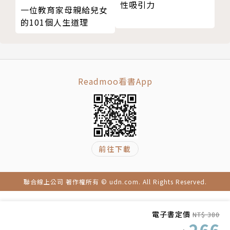
性吸引力
一位教育家母親給兒女
的101個人生道理
────────✦這次，請把溫柔先給自己一次✦─
───────
妳一直努力扛著所有問題，卻忘了先好好擁抱自己。
不是每個低谷都要熬過去，但熬過去，就更靠近想要的
Readmoo看書App
自己。
【本書特色】
☉結合「勇氣 + 療癒 + 重啟」三段式人生陪伴。
☉每一章節都是一個人生階段：迷惘、掙扎、療癒、釐
清、前行。
前往下載
☉幫助讀者不只是感動，更能從閱讀中找到行動的力量
與方向。
聯合線上公司 著作權所有 © udn.com. All Rights Reserved.
電子書定價
NT$ 380