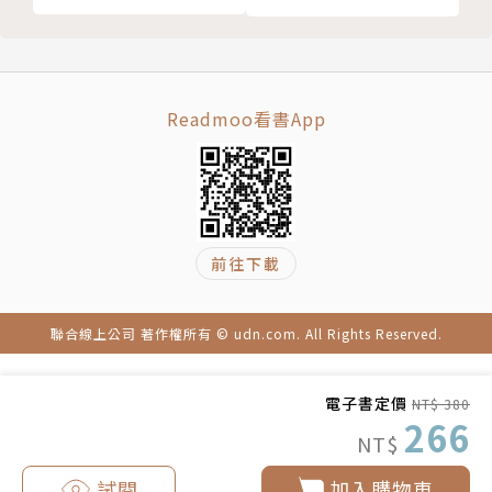
村山談話
局長，以及歷史教育者協議會會員。著有《上一堂「慰
宮澤談話
安婦」的課》、《教科書與「慰安婦」問題──持續向
安倍談話
孩子們教授歷史事實》、《原爆孤兒──聽見「幸福之
在日本進行的日軍性暴力受害者訴訟
Readmoo看書App
歌」》、《舊金山的少女像──面向有尊嚴的未來》、
日軍慰安所地圖
《教育敕語與道德教育──為何是現在》、《面對生活
教材研究的參考書目
困難的孩子──建立比羈絆更寬鬆的連結》。與人合著
後記
有《百科全書：太平洋戰爭與孩子們》、《戰爭孤兒的
新版後記（二○二四年）
戰後史》第一卷及第二卷、《不走觀光路線的京都》、
前往下載
版權頁
《如何向孩子教導「近現代史」》、《歷史學入門》、
《殖民化與去殖民化的比較史──以法國—阿爾及利亞
與日本—朝鮮關係為中心》、《我們不會沉默！》、
聯合線上公司 著作權所有 © udn.com. All Rights Reserved.
《「日韓」糾結之情的擴大與我們》等。《上一堂「慰
安婦」的課》已被譯成韓國版及台灣版。
電子書定價
NT$ 380
266
NT$
譯者簡介│
試閱
加入購物車