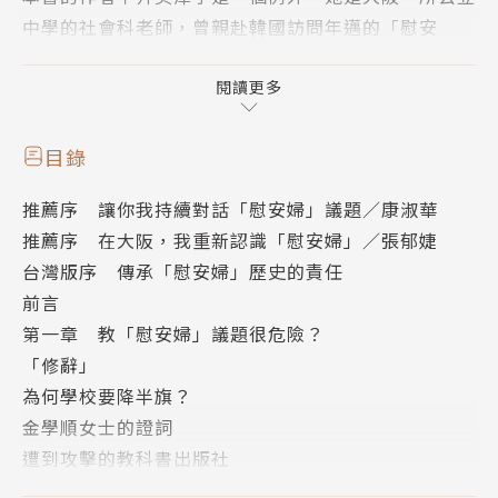
中學的社會科老師，曾親赴韓國訪問年邁的「慰安
婦」、到沖繩聽取「姬百合學徒隊」倖存者的證言，並
將這些歷史化為教材，與學生共同思索戰爭的真相與記
閱讀更多
憶的責任。二十多年來，她挺住右翼政客的抹黑與校方
要求「不准教」的壓力，持續地教授「慰安婦」議題。
目錄
推薦序 讓你我持續對話「慰安婦」議題／康淑華
當台灣的「慰安婦」已全數離世，如何讓下一代理解戰
推薦序 在大阪，我重新認識「慰安婦」／張郁婕
爭與性暴力的關聯？如何讓加害與受害的歷史不再沉
台灣版序 傳承「慰安婦」歷史的責任
默？如何喚起學生對歷史議題的興趣，鼓勵他們自主思
前言
考和辯證？本書作者以懇切反思的筆調，豐富扎實的課
第一章 教「慰安婦」議題很危險？
堂經驗，寫下自己與學生教學相長的心路歷程，提供給
「修辭」
所有關注「慰安婦」議題的人們，一份寶貴的實踐紀
為何學校要降半旗？
錄。
金學順女士的證詞
遭到攻擊的教科書出版社
第二章 教導「慰安婦」議題的第一堂課
重要事件│