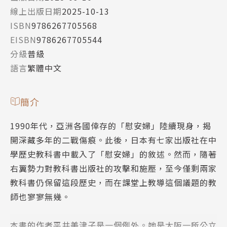
線上出版日期
2025-10-13
ISBN
9786267705568
EISBN
9786267705544
分級
普級
語言
繁體中文
簡介
1990年代，亞洲各國倖存的「慰安婦」陸續現身，揭
開深藏多年的二戰傷痕。此後，日本有七家出版社在中
學歷史教科書中載入了「慰安婦」的敘述。然而，隨著
右翼勢力對教科書出版社的攻擊和施壓，至今僅剩兩家
教科書仍保留這段歷史，而在課堂上教導這個議題的教
師也寥寥無幾。
本書的作者平井美津子是一個例外。她是大阪一所公立