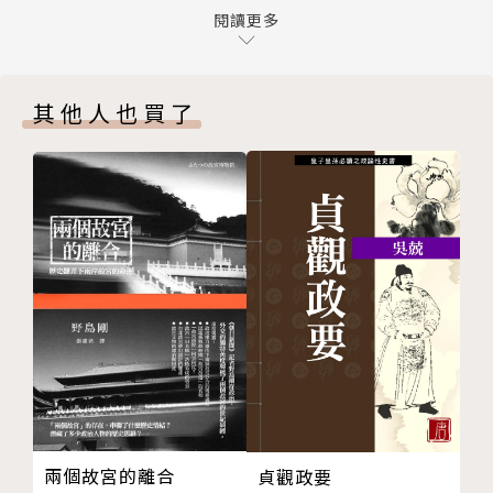
在「戰後五十年」的氛圍下
閱讀更多
每年8月14日是「國際『慰安婦』紀念日」，今年8月1
只要軍隊存在，性暴力就不會消失
5日是日本戰敗80週年。
「如果右翼來了怎麼辦？」
其他人也買了
課程造成親子爭吵！？
專文導讀│
「聽到『從軍慰安婦』這個說法讓我很悲傷」
康淑華｜臺北大學社會工作學系助理教授
第三章 與「沖繩」相遇的孩子們
張郁婕｜《轉角國際》專欄作家
「妳要加油才行」
從教科書裡消失的「慰安婦」
本書特色│
想繼承她們行動的勇氣
修學旅行改變了孩子們
★本書是作者20多年來在課堂上講授「慰安婦」議題
傳述沖繩戰的責任
的紀錄，既有教學實戰的面向，也描寫了教師的自我成
「我在收集連署喔！」
長與師生互動情誼，是絕佳的歷史、公民教育讀本。
請聽聽我們的聲音
第四章 與阿嬤的約定
★作者從自身教學受到外界施壓的經驗出發，深入淺出
在特會來了！
談論「慰安婦」、日本教科書爭議、日韓協議、沖繩戰
兩個故宮的離合
貞觀政要
「妳因為教學生我們的事而遇到麻煩嗎？」
等議題，帶讀者一探二戰歷史問題在日本的激烈角力。