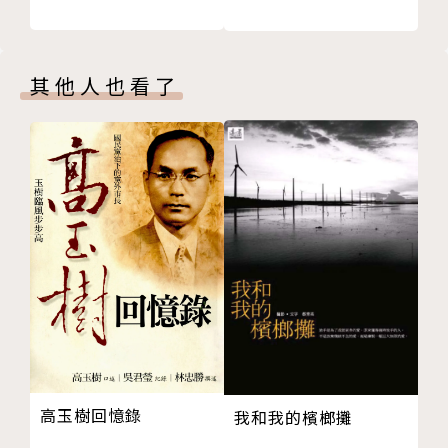
講義被公開、在特會成員遭到逮捕
第五章 老師，我們還沒要上「慰安婦」的課嗎？
★本書除了日文版，也已被譯成韓文版和台灣版，深受
「『慰安婦』的課上了嗎？」
國際肯定。
其他人也看了
「老師，我們還沒要上『慰安婦』的課嗎？」
即使是在戰爭中，有些事還是不可原諒
★附有「河野談話」、「村山談話」等重要官方談話全
第六章 真正的「和解」是什麼？──國中生開始思考
文，以及「日軍性暴力受害者訴訟」、「日軍慰安所地
對突如其來的日韓協議感到詫異
圖」等珍貴資料。
憤怒、悲傷、懊悔……沖繩又有女性犧牲
真正的「和解」是什麼？
作者簡介│
第七章 無所畏懼地持續教「慰安婦」議題
教學現場籠罩在「揣摩上意自我審查」的風暴中
平井美津子
無所畏懼地持續教「慰安婦」議題
「不當旁觀者」並「起身抵抗」
生於大阪府。畢業於立命館大學文學院史學系日本史專
附錄
業、奈良教育大學教育學研究所碩士課程。擔任大阪府
加藤內閣官房長官發言
高玉樹回憶錄
公立國中教師，大阪大學、大阪公立大學和立命館大學
我和我的檳榔攤
河野談話
的兼任講師，也是「孩子與教科書大阪網絡21」事務