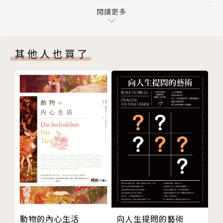
身兼內科醫生、科學家和哲學家尼爾．泰斯在這趟結合
第六章 原子層次：蓋亞
閱讀更多
科學與哲思的旅程中，以飽含知性與詩意的文字，帶領
第七章 次原子層級：量子奇異性
我們悠遊於各種不同尺度的光景。透視細胞、生命、物
第八章 最小的層次：時空和量子泡沫
質和生態系的邊界，遊覽物理學、邏輯理論與形上學交
其他人也買了
第三篇 意識
纏的思想歷史。帶我們從整體的角度，思索「自我」在
第九章 意識的困難問題
這個複雜世界中的細緻意義。
第十章 維也納學派和科學經驗主義
第十一章 哥德爾和形式邏輯
《複雜之美》是一本獻給複雜心靈的澄明之書。它帶我
第十二章 形上學再度登場：基礎覺察
們瞭解這個複雜世界的一致原理，也引導我們看見自己
後記
存在的本質，喚醒日常生活中無所不在的奇蹟和意義。
致謝
參考書目
延伸閱讀
圖片來源
版權
動物的內心生活
向人生提問的藝術