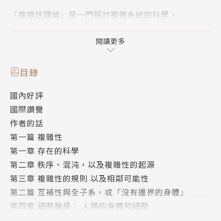
「複雜性理論」是一門探討複雜系統的科學。
但所謂的複雜，其實與我們的存在方式有著緊密而深刻
的聯繫。
閱讀更多
飛舞變幻的鳥群，無數螞蟻構成的蟻窩，組成我們的細
目錄
胞和微生物，激流中的漩渦和泡沫……正是這些由大量
國內好評
部分構成的整體「系統」，展現了超越單一部分的秩序
國際讚譽
與創造力，形成跨越尺度、貫穿生命和宇宙的共通旋
作者的話
律。
第一篇 複雜性
第一章 存在的科學
❄
第二章 秩序、混沌，以及複雜性的起源
《複雜之美：連結、意識和存在的科學》帶我們一窺複
第三章 複雜性的規則 以及相鄰可能性
雜性理論的獨特視野，瞭解這個豐富而充滿活力的世
第二篇 互補性與全子系，或「沒有邊界的身體」
界，如何與我們緊密連結。
第四章 細胞層級： 人類的身體和細胞
第五章 分子層次：細胞學說之外