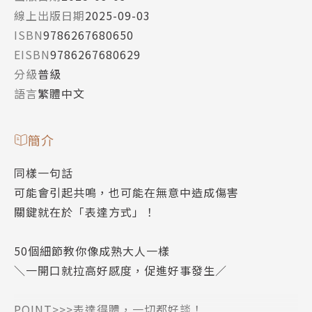
線上出版日期
2025-09-03
ISBN
9786267680650
EISBN
9786267680629
分級
普級
語言
繁體中文
簡介
同樣一句話
可能會引起共鳴，也可能在無意中造成傷害
關鍵就在於「表達方式」！
50個細節教你像成熟大人一樣
＼一開口就拉高好感度，促進好事發生／
POINT>>>表達得體，一切都好談！