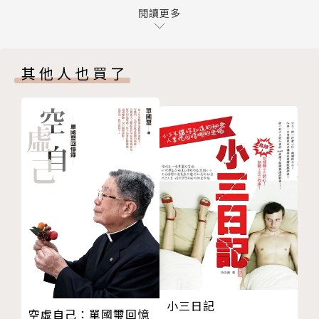
8 光是羨慕嫉妒，只會陷入更深的挫折
閱讀更多
讓人避而遠之。
9 越說消極的話，就越會提不起勁
NG：自認只是心直口快
10 過度焦慮未來，當心被不安感吞噬
→嘲諷、輕蔑的態度易引發衝突，別用個性直率包裝無
其他人也買了
第2章 刻意練習10件事， 讓連結形成深度關係
禮的事實。
1 創造好印象，是建立正向關係的第一步
NG：「開玩笑而已，幹嘛這麼敏感？」
2 比起內容，要留意更容易被記得的語氣、聲調
→這是逃避責任的態度，不僅讓對方感覺被漠視，還可
3 讓人感覺被認可，會強化他的內在動機
能導致關係惡化。
4 讓簡單感謝發揮超大力量，得掌握3要素
5 向星巴克學習！創造好結局的思維方式
2. 刻意練習10件事，讓連結形成深度關係
6 提供「心理安全感」，拉近彼此的距離
對話不只是簡單的訊息交換，還能藉此感受彼此的情
7 善用幽默感，潤滑人際關係
緒。真誠、積極的回應，能讓雙方的關係變得更穩固，
8 這樣「指名道姓」，瞬間提升親密度
進而增強信任感及紐帶關係。刻意練習以下這些小事
9 回應積極，對話就成功了一半
情，就能讓好關係變得更深厚：
10 讓別人好好說完，就是一種了不起的尊重
OK：創造好印象
第3章 好感度UP！ 贏得人心的人都重視這些細節
→比起內容，人們更容易記得語氣、聲調、表情，這可
小三日記
最高竿的溝通，就是讓每個人都成為贏家
空虛自己：單國璽回憶
是會持續影響到日後。