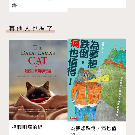
錄
傳達「核心訊息」，避免對話偏離
OK：讓人感覺被理解、認可
先求理解，再求被理解
→別吝嗇稱讚、感謝，這會讓收到正向回饋的人，想要
禮貌多不嫌怪，更能營造好關係
再做得更好。
其他人也看了
比起指責，「我訊息」才能讓問題聚焦
OK：扭轉負面思維
暴怒時，最好先停格15秒
→正念能提升解決問題的能力，這可是連星巴克都奉行
道歉不是軟弱，而是修復裂痕的成熟作為
的重要內訓。
由衷的稱讚，會造就良性循環的互動
提出請求時，態度和內容一樣重要
3. 創造互惠循環，讓參與對話的每個人都是贏家
第4章 體貼他人、 讓溝通更有效率的技巧
「讓人把話說完」，才是對話的第一步：先求理解，再
表達3關鍵，讓聽者提高30％的理解力
求被理解，對話就會從防禦轉向合作，久而久之，便能
簡單、直觀、說重點，就能強化訊息
形生互惠的良性循環，如此才算得上雙贏溝通。這可是
柔和好過嗆辣，更能推進關係
比花言巧語，更能讓關係走得長遠。
回饋得具體、實用，才能真正激勵成長
★ 積極傾聽＋確認
言行明確一致，自然慢慢累積信任
→練習聽對方把話說完並做確認，是打破防禦心的第一
留意說話的「黃金時間」，使效果最大化
步。
達賴喇嘛的貓
為夢想跌倒，痛也值
正向暗示，真的會帶來成功
★ 善用「我訊息」的力量