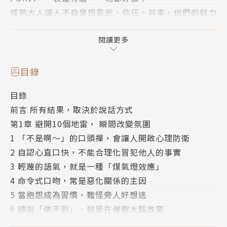
成熟大人讓人不自覺想靠近、信任、共事，他們的魅力
不在於多會說，而是知道「該怎麼說」。有效溝通不只
是技巧，更是可以練習出來的「態度」，跟著本書一起
閱讀更多
強化溝通力，試著做出小小的改變，就能看到關係大大
提升，推動事情往好的方向進行！
目錄
目錄
1. 避開10個地雷，瞬間改變氛圍
前言 所有結果，取決於說話方式
你是否曾因無心的一句話而被誤解，進而影響工作或家
第1章 避開10個地雷， 瞬間改變氛圍
庭的關係？話語會形成極具感染力的氛圍，而氛圍又會
1 「不是啊～」的口頭禪，會讓人開啟心理防衛
影響一件事情的發展。如果你感覺一手好牌似乎越打越
2 自認心直口快，不能合理化冒犯他人的事實
差，可能就是踩到了這些溝通地雷：
3 輕蔑的語氣，就是一種「煤氣燈效應」
NG：不當的口頭禪
4 命令式口吻，常是惡化關係的主因
→沒等對方說完就急著表態：「不是啊～」，只會讓人
5 當抱怨成為習慣，難怪旁人好想逃
豎起心理防衛。
6 總說「做不到」，就是在催眠大腦放棄
NG：負能量爆棚
7 貶低自己，並不能解決任何問題
→抱怨是一種排毒，但如果變成習慣，不僅內耗，還會