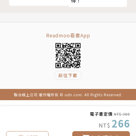
得！
成功說服唯一法則：從他人的角度看問題
→情緒激動時很容易淪為指責，換個方式表達感受，更
比起道理，說故事更容易引起共鳴
容易產生共鳴。
就算要拒絕，也能展現善意
★ 留意說話的「黃金時間」
第5章 經營好關係， 從認同自己開始練習
→掌握好時機就是重視他人的體現，不僅能事半功倍，
Readmoo看書App
怎麼向自己喊話，就怎麼看待自己
還能使效果最大化。
越說做得到，就越可能做得到
★ 提高聽話者的理解力
告訴自己「沒關係」，是認可自己的起點
→掌握3個關鍵，聚焦在核心訊息，有助於減少不必要
接納挫敗的事實，下次一定會更好
的誤解，讓溝通更有效率。
練習感謝自己，放大正向情緒
前往下載
擁抱改變，就是給自己成長的機會
4. 經營好關係，從認同自己開始練習
人只有在覺得自己重要時，才能發展得最好
人只有在覺得自己重要時，才能發展得最好。一個人對
聯合線上公司 著作權所有 © udn.com. All Rights Reserved.
放過自己，從錯誤中找到意義更重要
待自己的方式，也會影響人際關係。正向的自我暗示、
比昨天的自己更進步一點，就足夠了
向自己表達感謝，能提升自尊感並轉化為行動，幫助自
電子書定價
NT$ 380
盡力做到最好，但不要苛求完美
己持續成長，也才能真正同理他人。
266
NT$
版權頁
★ 深信「我可以的」
→反覆向自己傳達正向訊息，就能改變潛意識，實現願