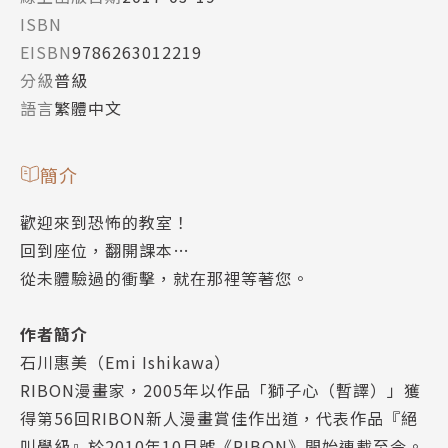
ISBN
EISBN
9786263012219
分級
普級
語言
繁體中文
簡介
歡迎來到恐怖的教室！
回到座位，翻開課本…
從未體驗過的衝擊，就在那裡等著您。
作者簡介
石川惠美（Emi Ishikawa）
RIBON漫畫家，2005年以作品「獅子心（暫譯）」獲
得第56回RIBON新人漫畫賞佳作出道，代表作品『絕
叫學級』於2010年10月號《RIBON》開始連載至今。