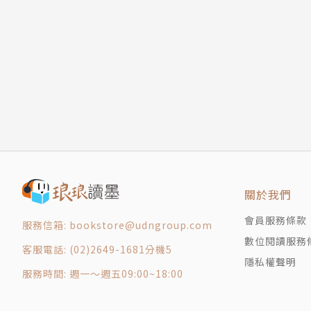
第三部 數學告白大作戰
12 超展開數學旅行團 I
繪者簡介
13 超展開數學旅行團 II
14 賽局愛情建議： 主動出擊
NIN
15 對手告白的機率
臺灣插畫／漫畫家。養過十三年兔子的貓控。擅
16 讓機率決定命運
重」入圍第十一屆金漫獎漫畫新人獎。於HAHO
第四部 原來你／妳也是……
2019年至2020年度法國安古蘭駐村創作者之一。
17 從早餐店開始的貝氏定理
18 先倒牛奶還是先放涼
19 和騎著蜥蜴的史巴克聯誼
關於我們
終曲 那些後來的事
會員服務條款
20 開鬆餅店煎鬆餅
服務信箱: bookstore@udngroup.com
數位閱讀服務
21 超展開數學教室
客服電話: (02)2649-1681分機5
隱私權聲明
外傳
服務時間: 週一～週五09:00~18:00
捷運地下委員會
用數學找出班上的風雲人物