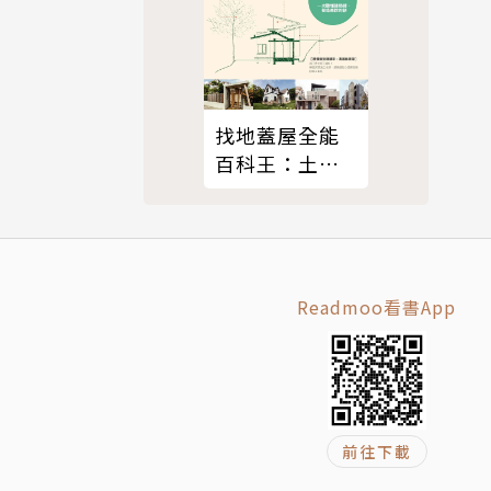
找地蓋屋全能
作品「失
百科王：土
行」。獲選
地、預算、營
造、法規、設
計疑難全解
Readmoo看書App
前往下載