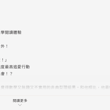
數學閱讀體驗
番外！
意！」
難度最高追愛行動
誤會！？
，覺得數學又無趣又不實用的非典型理組男。和他相比，他最
按計算機還快的天才數學青年（簡稱「數青」），生活中的大
閱讀更多