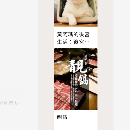
黃阿瑪的後宮
生活：後宮交
換日記
好的朋友
小事物都可
靚鍋