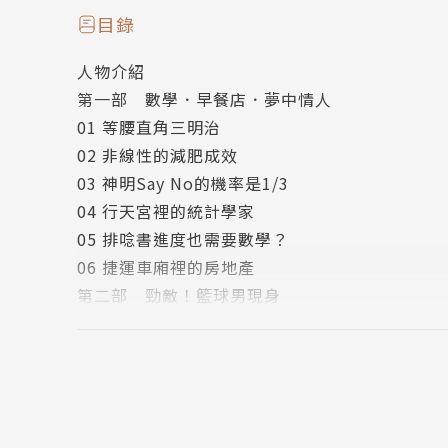
但即使身邊有著這樣一位數青，對討厭數學討厭
目錄
他沒想到升上大二後的某天，世界會因為一個女
人物介紹
第一部 數學．早餐店．夢中情人
「同學，不好意思，這裡有人坐嗎？」在學校附
01 等腰直角三明治
生「小昭」併桌，進而發現她竟然是個「喜歡數
02 非線性的減肥成效
03 神明Say No的機率是1/3
為了讓小昭能對自己產生興趣，世杰尋求孝和幫
04 行天宮裡的統計學家
杰真的能夠順利贏得小昭的芳心嗎？一場數學追
05 排唸書進度也需要數學？
06 捷運車廂裡的房地產
作者簡介
第二部 勁敵！籃球男現身
07 聯誼中的二分圖配對
賴以威
08 世杰與阿叉的勝負表格
臺大電機博士，臺師大電機系副教授、臺師大教
09 自由落體的心情
編。信奉數學大師約翰．馮．諾伊曼的名言「If people do no
10 看完電影為什麼 要聊幾何平均數
ause they do not realize how co
11 逛街時遇見三角函數與最佳化
「賴以威」或「數感實驗室」粉絲頁。