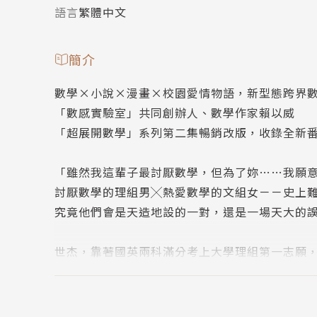
語言
繁體中文
簡介
數學×小說×漫畫×校園愛情物語，新型態跨界
「數感實驗室」共同創辦人、數學作家賴以威
「超展開數學」系列第二集暢銷改版，收錄全新
「雖然我這輩子最討厭數學，但為了妳……我願
討厭數學的理組男╳熱愛數學的文組女－－史上
究竟他們會是天造地設的一對，還是一場天大的
世杰，靠著國英兩科滿分考上大學理組第一志願
「孝和」彷彿是在蹺蹺板的另一端：一個心算比
以和數學扯上關係。