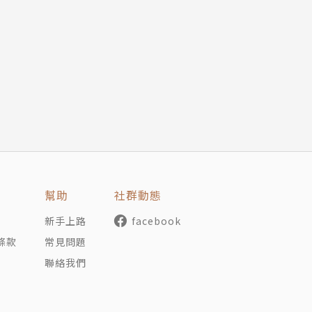
長手繪水彩與鋼筆速寫，運用墨水展現多彩率性的筆觸。漫畫
W平台開設課程「從生活小物到街景，用鋼筆速寫在日子裡旅
幫助
社群動態
新手上路
facebook
條款
常見問題
聯絡我們