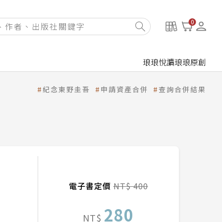
0
琅琅悅讀
琅琅原創
紀念東野圭吾
申請資產合併
查詢合併結果
電子書定價
NT$ 400
280
NT$