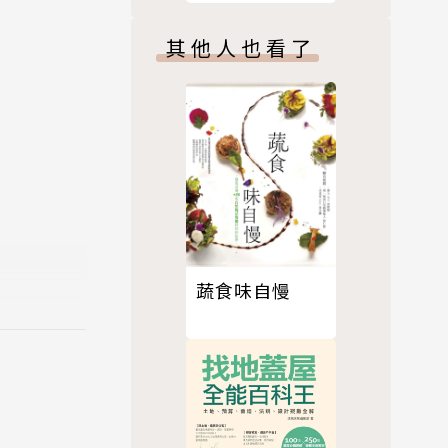
常運轉。但
其他人也看了
系的大一新
的數學，世
蔬食味自慢
系」特約主
only bec
臉書，請搜尋