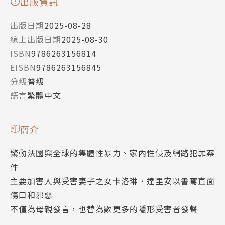
出版資訊
出版日期
2025-08-28
線上出版日期
2025-08-30
ISBN
9786263156814
EISBN
9786263156845
分級
普級
語言
繁體中文
簡介
驚動法國與全球的集體性暴力、家內性侵及網路犯罪案
件
主要加害人與受害妻子之女卡洛琳．達里安以書寫直面
傷口和邪惡
不僅為母親發言，也替為數更多的隱形受害者發聲