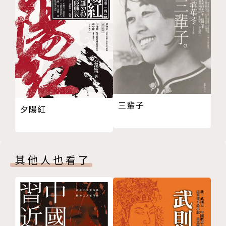
年九月開始，一連四個月、每週開庭五日，這場馬拉松
式的歷史性審判持續進行到二〇二四年十二月初步告一
段落。
近五年前，一通馬贊打來的噩耗電話讓身為性侵加害
者之女的作者卡洛琳的全家族，包含她丈夫、母親吉賽
兒、卡洛琳的兄弟及其家人，還有吉賽兒幾個孫子孫女
三輩子
夕陽紅
的人生，從此被打亂。卡洛琳本人經歷了嚴重的恐慌
症，夜晚無法獨處、入睡，甚至需短暫住院治療；先生
保羅對岳父的獸行感到髮指，更為兒子受傷的心靈深感
無力：年幼的孩子最初難以接受再也無法與外公相見的
其他人也看了
事實，也還不理解外婆具體受到什麼樣的「傷害」。隨
著警方搜出愈來愈多罪證，卡洛琳努力振作、力圖保護
家人卻再三遭到重創。在有如夢魘的整個調查過程中，
當事人家族的斑斑血淚都藉本書文字留下了紀錄。