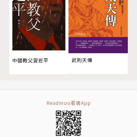
──── ⫯ ──── ⫯ ──── ⫯ ────
「身為受害者的孩子，同時也是劊子手的孩子，這份
重擔異常沉重。」卡洛琳除了要堅強起來陪伴母親，適
時提供她支持，同時也要面對「父親」形象崩毀造成的
衝擊。她在家族災厄的泥淖中試圖找回力量，也盼這場
悲劇可供法國社會引以為鑑──「藥物操控」在全國乃
武則天傳
中國教父習近平
至全球都是被低估的問題，因此卡洛琳成立了「＃別讓
我昏睡：杜絕藥物操控」協會，以呼籲大眾留意類似於
母親近年來的身體警訊，當心自己、也照顧家人。家內
性暴力案件往往涉及理智與親情、感性間的拉扯，常隱
沒在不為人知的暗影中。作者不敢想像卻仍得提出的問
Readmoo看書App
題是，多少共犯還逍遙法外？多少受害者不敢或不願出
聲？甚至是否有人渾然不知，可怕的暴行早已發生在自
己身上？