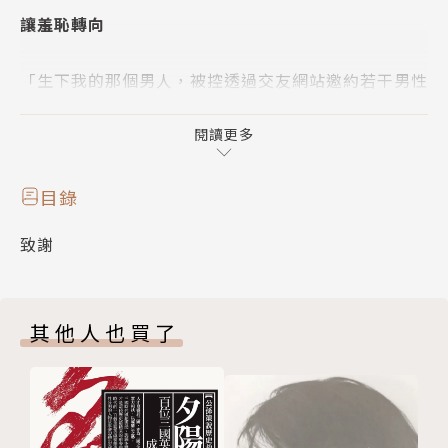
讓羞恥轉向
「生下我的那個男人，被控透過交友網站邀約若干男性
和他的妻子發生性關係，她因藥物而陷入昏睡、不省人
事。他不收取任何費用，但要求錄影。」
閱讀更多
──── ⫯ ──── ⫯ ──── ⫯ ────
目錄
致謝
在法國南部小城馬贊，多明尼克．佩利科以安眠藥搭
配抗憂鬱劑對妻子吉賽兒下藥長達十年，趁她昏迷不醒
時，多明尼克多次性侵妻子，還把她獻給至少八十位從
其他人也買了
網路上結識的陌生男子，這些人大多是受邀至佩利科夫
婦位於馬贊城的住宅中犯案。二〇二〇年末，多明尼克
在超市偷拍女性裙底遭報警，警方搜索電子設備查獲大
量吉賽兒昏迷期間受害的影片及照片，得逞多年的性暴
力終於事跡敗露。最終被告共計五十一人，從二〇二四