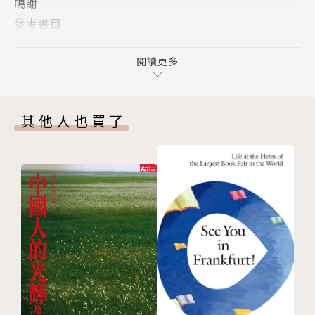
鳴謝
運，「神話」的意義也被重新詮釋，不只說明了北韓金
參考書目
氏家族為鞏固政權而創造的神話，也包含南韓在文學、
圖片出處
影視、音樂等各方面的文化輸出神話。唯一不變的是，
閱讀更多
我們能在無數作品中，看見朝鮮半島悠遠綿長卻又多元
的文化風景。
其他人也買了
●南韓作品好好玩！我也想知道典故！
全球熱播動畫電影《Kpop獵魔女團》當中可愛的老虎
與喜鵲，其實來自韓國的民畫〈鵲虎圖〉！
回鍋《新楓之谷》，快拿這本書到童話村找找故事角色
在哪裡？紅豆娘、沈清、鬼怪們居然都在這！
《語意錯誤》提到的世宗大王是誰？原來是韓文的起
源！
檀君王儉、熊女、田禹治……，《全知讀者視角》背後
星的故事，細細說分明（但沒劇透）！