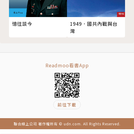
暴》等作品宣揚著北韓主體思想，但也呈現了北韓當時
的外交狀況！
憶往談今
1949．國共內戰與台
●文化輸出的專家，現代南韓的潮流神話
灣
「韓流」——在臺灣原是形容亞洲金融風暴中韓幣貶值
可能帶給產業的冷暖衝擊，如今卻搖身一變，轉而描述
南韓文化產業的豐沛能量如何襲捲世界，戲劇、音樂、
文學……無一不見
Readmoo看書App
從《冬季戀歌》到《魷魚遊戲》，風格類型多樣、劇情
優秀精彩，誰才是你心中的韓劇TOP 1？
Kpop將無數男團女團捧上世界的舞臺，當追星成為了
一種世界語言，卻似乎也帶來了容貌焦慮的隱憂。
連文學也興起韓流！申京淑憑著《請照顧我媽媽》成為
前往下載
第一位奪下曼氏亞洲文學獎的韓國作家，過了五年，韓
江成為了獲得諾貝爾獎的第一位韓國作家和第一位亞洲
聯合線上公司 著作權所有 © udn.com. All Rights Reserved.
女性作家，更讓人期待未來韓國文學的發展。