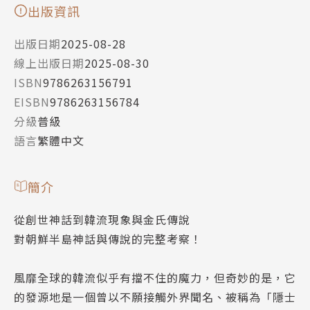
出版資訊
出版日期
2025-08-28
線上出版日期
2025-08-30
ISBN
9786263156791
EISBN
9786263156784
分級
普級
語言
繁體中文
簡介
從創世神話到韓流現象與金氏傳說
對朝鮮半島神話與傳說的完整考察！
風靡全球的韓流似乎有擋不住的魔力，但奇妙的是，它
的發源地是一個曾以不願接觸外界聞名、被稱為「隱士