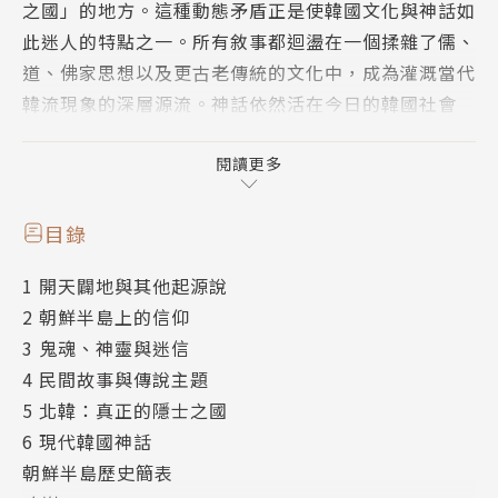
之國」的地方。這種動態矛盾正是使韓國文化與神話如
此迷人的特點之一。所有敘事都迴盪在一個揉雜了儒、
道、佛家思想以及更古老傳統的文化中，成為灌溉當代
韓流現象的深層源流。神話依然活在今日的韓國社會
中，而且持續演進著。
閱讀更多
本書從朝鮮半島獨有的創世神話為始，透過對《創世
歌》、《天地王本解》以及巨人麻姑婆婆等神話文本的
目錄
考察，解析朝鮮神話的宇宙觀，並從多樣的宗教信仰、
1 開天闢地與其他起源說
動植物與民間傳說，如被認為韓國象徵的老虎、調皮愛
2 朝鮮半島上的信仰
捉弄人類的鬼怪……完整呈現朝鮮民族豐富又多彩的精
3 鬼魂、神靈與迷信
神世界
4 民間故事與傳說主題
5 北韓：真正的隱士之國
朝鮮半島動盪的歷史，為這塊土地的人們帶來多元的信
6 現代韓國神話
仰，本就豐富的民間故事，更增添了一分趣味。隨著共
朝鮮半島歷史簡表
同警備區將朝鮮半島一分為二，兩國各自走上不同命