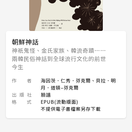
朝鮮神話
神祇鬼怪、金氏家族、韓流奇蹟……
兩韓民俗神話到全球流行文化的前世
今生
作 者
海因茨．仁秀．芬克爾、貝拉．明
月．道頓–芬克爾
出 版 社
臉譜
格 式
EPUB(流動版面)
不提供電子書檔案另存下載