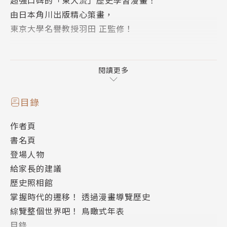
超強口碑的「東大流」歷史學習漫畫！
由日本角川出版精心策畫，
東京大學名譽教授羽田 正監修！
【中文版專業審定】
閱讀更多
傅揚／台大歷史系助理教授
「歷史包含無數的故事，但又不僅僅是故事。這套書透
目錄
過漫畫的呈現，讓看故事和學歷史合而為一，使讀者能
作者頁
同時收獲趣味、嚴謹知識和開闊視野。」
書名頁
登場人物
【強力推薦】
給家長的建議
Tey Cheng｜FB「小學生都看什麼書」版主
歷史照相館
小熊媽張美蘭｜親職作家
掌握時代的遷移！ 透過漫畫導覽歷史
涂豐恩｜故事 StoryStudio 創辦人暨主編
綜覽整個世界吧！ 鳥瞰式年表
鄭俊德｜閱讀人社群主編
目錄