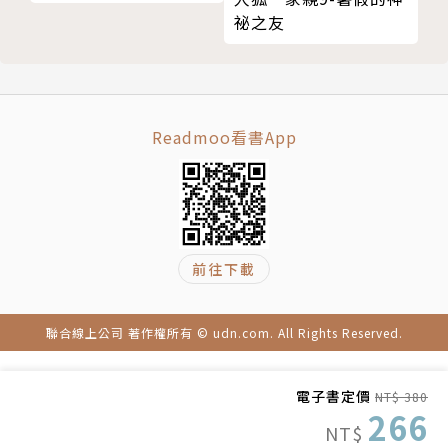
橫向（水平）的世界史＝各地區與各國之間的關聯性
祕之友
縱向（垂直）的世界史＝各國、各地區的歷史
從「全新的角度」了解歷史，
是與時俱進的最新歷史學習方法。
Readmoo看書App
｜趣味的小知識專欄｜
˙「如果漫畫」：這個時代的皇帝一起走紅毯的話……
跨越時空而來的知名皇帝，透過訪問，一起探索歷史的
祕密！
˙「課外教學」：歷史之外的有生活趣味題，例如，金
前往下載
錢的歷史，了解實物貨幣的出現、兌幣商的出現等。以
及到了近代貨幣的流通、擴散，和電子貨幣的普及。
聯合線上公司 著作權所有 © udn.com. All Rights Reserved.
˙「羽田老師教教我！」：在這個小專欄裡，由羽田 正
教授解答各種有趣的歷史冷知識，例如，「西元四世紀
左右的朝鮮半島，狀況如何？」、「為什麼能夠知道古
電子書定價
NT$ 380
266
代中國的歷史呢？」等。
NT$