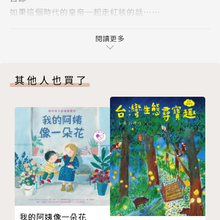
蔡依橙｜陪你看國際新聞 創辦人
如果這個時代的皇帝一起走紅毯的話……
魏瑋志(澤爸)｜親職教育講師
第１章 西亞與南亞的王朝崛起與衰亡
（以上依首字筆畫順序排列）
第２章 秦漢帝國，亂世再起
閱讀更多
第３章 繁榮的羅馬帝國
第４章 基督教與衰退的羅馬帝國
【必讀理由】
其他人也買了
興奮雀躍的課外教學
※ 超強口碑的「東大流」世界歷史學習漫畫！
讓我們多學一點「金錢的歷史」
※ 整體規劃能夠徹底了解歷史的橫向關聯性！
羽田教授教教我（Q＆A）
※ 章節設計活潑有趣，讓歷史事件變得生動！
主要參考圖書與資料
※ 學習歷史的前線，符合當前課綱指導要領！
版權頁
※ 不受年齡限制！輕鬆學習全球歷史的叢書！
世界遺產地圖
※ 近藤勝也（吉卜力工作室）繪製精美封面！
封底
【系列特色】
我的阿姨像一朵花