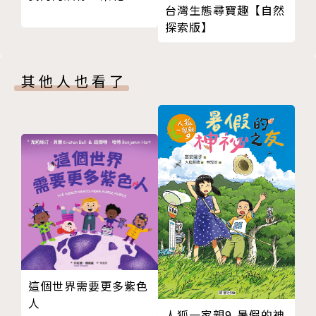
｜漫畫歷史故事，無壓力學習｜
台灣生態尋寶趣【自然
透過生動有趣的漫畫，
探索版】
了解人類起源到古文明的發展，
精采的劇情與詳實的畫風引人入勝。
其他人也看了
並收錄珍貴的文物照片，
以系統性的編排與充滿趣味的企畫，
帶領讀者猶如身歷其境，
沉浸在歷史長河中。
｜全新觀點與視野的世界史｜
在高度全球化的今天，
了解世界的「綜合歷史」非常重要！
本系列以「剖析世界歷史的構造」為主軸、
「輕鬆學習全球歷史」為宗旨而設計。
這個世界需要更多紫色
｜首創橫向歷史 X 縱向歷史的世界史｜
人
人狐一家親9-暑假的神