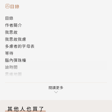
目錄
目錄
作者簡介
我思故
我思故我慮
多慮者的字母表
等待
腦內彈珠檯
論時間
思維地圖
逃離我的思緒
交叉路口
閱讀更多
分裂
胡思亂想
其他人也買了
我思故我感