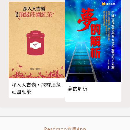
情緒方塊
我思故我尋
登高
走鋼索
更高的目標
挫折之旅
努力
理想主義
赤腳
徒勞
深入大吉嶺，探尋頂級
成功
夢的解析
莊園紅茶
薛西弗斯休息一下
無聊深淵
修繕大師
逐夢者
障礙
Readmoo看書App