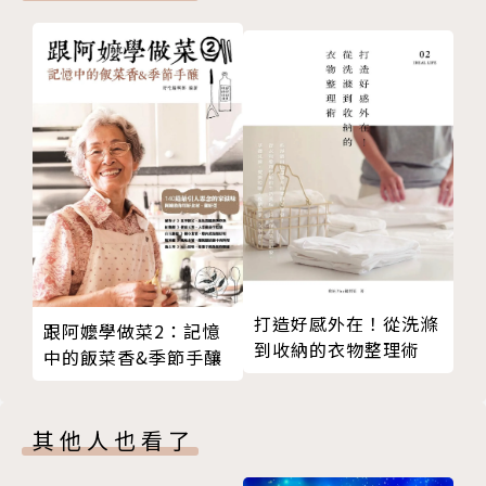
複雜的情緒
運作不息的情緒機器
建構自我認同
追尋幸福
待辦事項
這天故意留白
擠出一天的精華
大掃除
瓦解
圖個清淨
幸福
打造好感外在！從洗滌
跟阿嬤學做菜2：記憶
到收納的衣物整理術
在沉悶的屋子裡
中的飯菜香&季節手釀
連結
如何成為一個圓
其他人也看了
如何成為一個三角形
如何成為一個方形