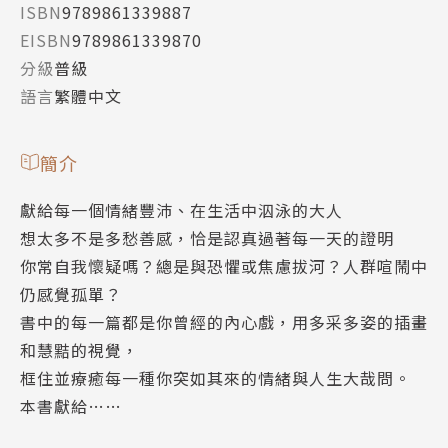
ISBN
9789861339887
EISBN
9789861339870
分級
普級
語言
繁體中文
簡介
獻給每一個情緒豐沛、在生活中泅泳的大人
想太多不是多愁善感，恰是認真過著每一天的證明
你常自我懷疑嗎？總是與恐懼或焦慮拔河？人群喧鬧中
仍感覺孤單？
書中的每一篇都是你曾經的內心戲，用多采多姿的插畫
和慧黠的視覺，
框住並療癒每一種你突如其來的情緒與人生大哉問。
本書獻給……