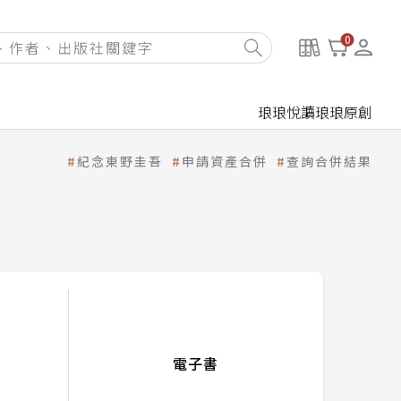
0
琅琅悅讀
琅琅原創
紀念東野圭吾
申請資產合併
查詢合併結果
電子書