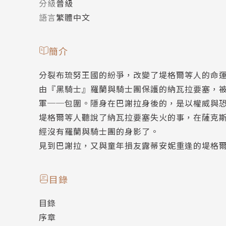
分級
普級
語言
繁體中文
簡介
分裂布琉努王國的紛爭，改變了堤格爾等人的命
由『黑騎士』羅蘭與騎士團保護的納瓦拉要塞，
軍──包圍。隱身在巴謝拉身後的，是以權威與
堤格爾等人聽說了納瓦拉要塞失火的事，在薩克
經沒有羅蘭與騎士團的身影了。
見到巴謝拉，又與童年損友露蒂安妮重逢的堤格
目錄
目錄
序章