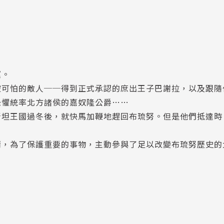
運。
被可怕的敵人──得到正式承認的庶出王子巴謝拉，以及跟隨
恐懼統率北方諸侯的嘉奴隆公爵……
斯坦王國過冬後，就快馬加鞭地趕回布琉努。但是他們抵達時
爾，為了保護重要的事物，主動參與了足以改變布琉努歷史的