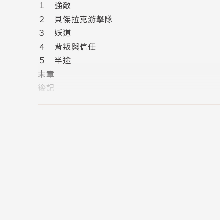
１ 強敵
２ 貝傑拉克游擊隊
３ 妖道
４ 背叛與信任
５ 半途
末章
後記
版權頁