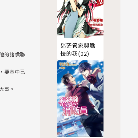
迷茫管家與膽
怯的我(02)
他的諸侯聯
，要塞中已
大事。