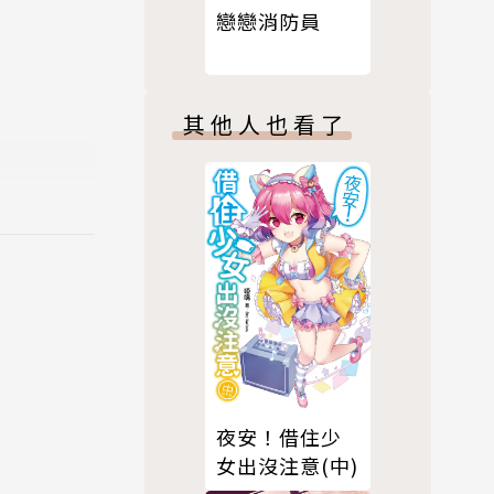
戀戀消防員
其他人也看了
夜安！借住少
女出沒注意(中)