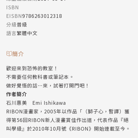
ISBN
EISBN
9786263012318
分級
普級
語言
繁體中文
簡介
歡迎來到恐怖的教室！
不需要任何教科書或筆記本。
做好覺悟的話…來，試著打開門吧！
作者簡介
石川惠美 Emi Ishikawa
RIBON漫畫家，2005年以作品「（獅子心，暫譯）獲
得第56回RIBON新人漫畫賞佳作出道，代表作品『絕
叫學級』於2010年10月號《RIBON》開始連載至今。