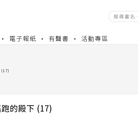
資產合併結果查詢
電子報紙
有聲書
活動專區
書櫃開通申請
與資產合併申請圖文教學
資產合併結果查詢
書櫃開通申請
17)
跑的殿下 (17)