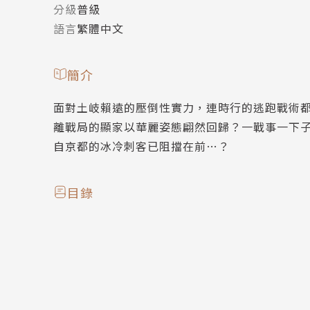
分級
普級
語言
繁體中文
簡介
面對土岐賴遠的壓倒性實力，連時行的逃跑戰術
離戰局的顯家以華麗姿態翩然回歸？一戰事一下
自京都的冰冷刺客已阻擋在前…？
目錄