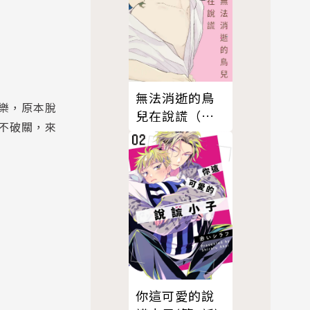
無法消逝的鳥
樂，原本脫
兒在說謊（限
不破關，來
制級）
你這可愛的說