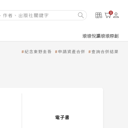
0
琅琅悅讀
琅琅原創
紀念東野圭吾
申請資產合併
查詢合併結果
電子書