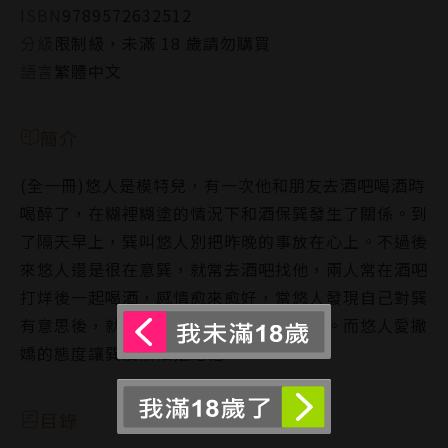
ISBN
9789572632512
分級
限制級，未滿 18 歲請勿購買
語言
繁體中文
簡介
(全一冊)悠人是模特兒，有一次他和朋友去酒吧喝酒時
喝醉了，在糊裡糊塗的情況下和酒保巽發生了關係。到
了隔天早上，巽叫悠人別把昨晚的事放在心上。不過後
來悠人還是很在意巽，就常去酒吧找他，兩人常在酒吧
打烊後一起喝酒，感情愈來愈好，當悠人發現自己對巽
有意思後，就常常假裝喝醉，趁機吻了他。而悠人愛撒
嬌的態度讓巽沒辦法拒絕他
目錄