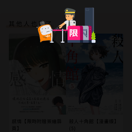
其他人也買了
感情【限時附贈簽繪扉
殺人十角館【漫畫版】
頁】
(5)