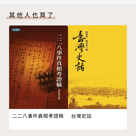
針灸穴位圖
國立歷史博物館館長 張譽騰
其他人也買了
歐幾里德的何學
作家、知名節目主持人 謝哲青
羅塞塔石碑
托勒密系統
【作者簡介】
托勒密的世界地圖
波菲利之樹
史考特‧克里斯汀生
中世紀Medieval
Scott Christianson
納斯卡線
敦煌星圖
作家、歷史學家、調查記者和人權運動者，特別關注監
月蝕圖
獄與死刑、犯罪與懲罰、鑑識和美國歷史與政治等議
紋章
題。
基督族譜概要圖
比薩航海圖
曾於哥倫比亞大學新聞學院研究調查報導，並獲得紐約
二二八事件真相考證稿
台灣史話
光學
州立大學阿爾巴尼分校博士學位。文章見於《紐約時
但丁的神曲
報》、《華盛頓郵報》、《國家》雜誌、《村聲》雜
風車驅動「車」／潛水艇
誌、《紐約日報》等媒體，其作品更曾獲多個獎項肯