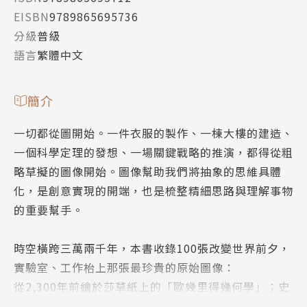
EISBN
9789865695736
分級
普級
語言
繁體中文
簡介
一切都從圖開始。一件衣服的製作、一棟大樓的建造、
一個科學定理的發想、一場關鍵戰略的推演，都得從粗
略草擬的圖像開始。圖像幫助我們將抽象的思維具體
化，是創意實現的開端，也是梳整精細思路與理解事物
的重要幫手。
時空橫跨三萬兩千年，本書收錄100張改變世界前夕，
實驗室、工作枱上那張最珍貴的原始圖像：
從2,300年前繪於莎草紙上的「歐幾里得幾何學」；史
上最古老的天體理論模型「托勒密系統」、第一幅探索