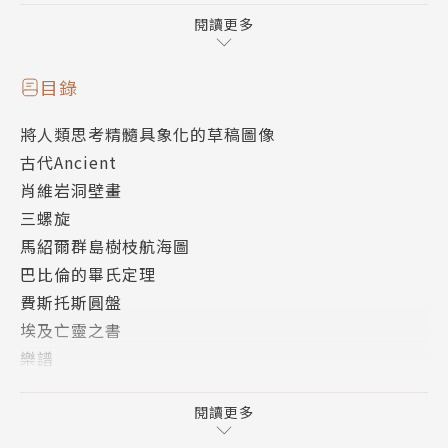
人體奧祕、徹底革新解剖學界的《論人體解剖》；電
閱讀更多
池、腳踏車、電話、燈泡、汽車、電視等新興科技的發
想草圖；佛洛伊德解釋心理架構的手繪圖表；到簡約優
目錄
雅、充滿未來感的iPod原型圖。
將人類思考精髓具象化的草稿圖像
古代Ancient
這些珍貴、精煉創新者思考成果的「草稿」圖，建構知
肖維岩洞壁畫
識並成為各領域的典範，也改變世界文明的演進，是適
三螺旋
合所有喜愛歷史、科學、文化與設計之人的完美圖本。
馬紹爾群島樹枝航海圖
巴比倫的畢氏定理
【好評推薦】
費斯托斯圓盤
埃及亡靈之書
圖像不只是文字資料的注腳或補充，他們有一段自己的
樂譜
歷史，也能講出一段精彩的歷史。
破城槌
──「故事：寫給所有人的歷史」主編 凃豐恩
巴比倫世界地圖
閱讀更多
建築古典柱式
國立東華大學歷史系副教授 蔣竹山