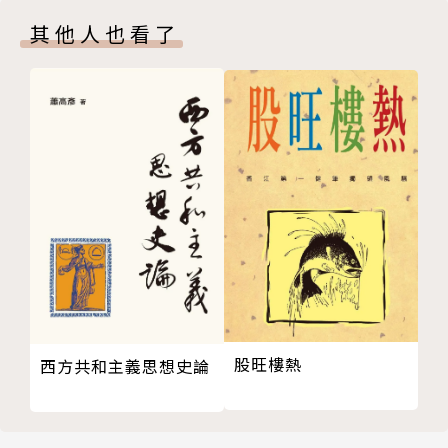
天文鐘
定。著作包括《改變世界的100份文件》（100 Docu
其他人也看了
伏尼契手稿
ments That Changed the World）、《最後一口
堅忍之城堡
氣：美國毒氣室興衰始末》（The Last Gasp: The Ri
展開圖
se and Fall of the American Gas Chamber）及《解
阿茲提克太陽曆
放查理：南北戰爭前夕為一名黑奴爭取自由的奮鬥故
維特魯威人
事》（Freeing Charles: The Struggle to Free a Sl
直升機和飛行器
ave on the Eve of the Civil War）。
胚胎解剖圖
三角測量
御用天文學
人體構造
日心宇宙論
暗箱
股旺樓熱
西方共和主義思想史論
建築四書
沖水馬桶
克卜勒的行星運動定律