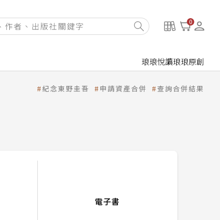
0
琅琅悅讀
琅琅原創
紀念東野圭吾
申請資產合併
查詢合併結果
電子書