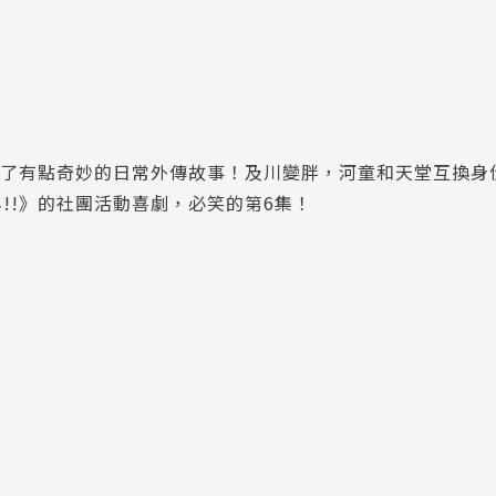
開了有點奇妙的日常外傳故事！及川變胖，河童和天堂互換身
!!》的社團活動喜劇，必笑的第6集！