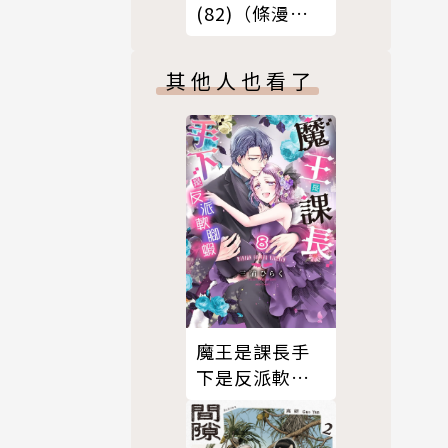
(82)（條漫
版）
其他人也看了
魔王是課長手
下是反派軟腳
蝦。8