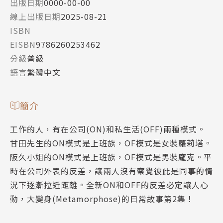
出版日期
0000-00-00
線上出版日期
2025-08-21
ISBN
EISBN
9786260253462
分級
普級
語言
繁體中文
簡介
工作的人，有在公司(ON)和私生活(OFF)兩種模式。
甘田先生的ON模式是上班族，OF模式是女裝蘿莉塔。
阪久小姐的ON模式是上班族，OF模式是男裝龐克。平
時在公司外表的反差，讓兩人沒有察覺彼此是同事的情
況下逐漸拉近距離。全新ON和OFF的反差必定讓人心
動，大變身(Metamorphose)的日常故事第2集！