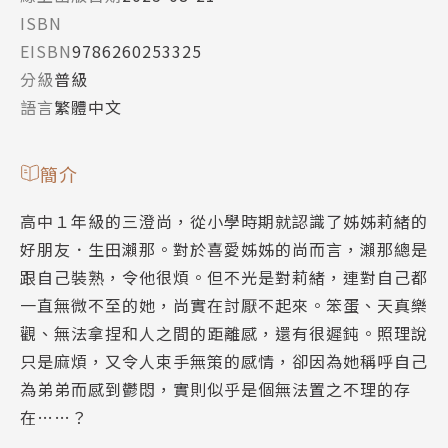
ISBN
EISBN
9786260253325
分級
普級
語言
繁體中文
簡介
高中１年級的三澄尚，從小學時期就認識了姊姊莉緒的
好朋友．生田瀨那。對於喜愛姊姊的尚而言，瀨那總是
跟自己裝熟，令他很煩。但不光是對莉緒，連對自己都
一直無微不至的她，尚實在討厭不起來。笨蛋、天真樂
觀、無法拿捏和人之間的距離感，還有很遲鈍。照理說
只是麻煩，又令人束手無策的感情，卻因為她稱呼自己
為弟弟而感到鬱悶，實則似乎是個無法置之不理的存
在……？