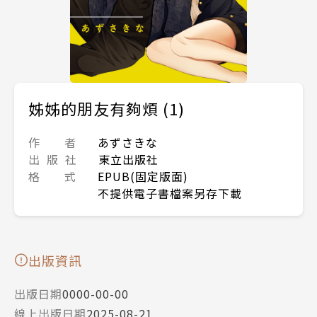
姊姊的朋友有夠煩 (1)
作 者
あずさきな
出 版 社
東立出版社
格 式
EPUB(固定版面)
不提供電子書檔案另存下載
出版資訊
出版日期
0000-00-00
線上出版日期
2025-08-21