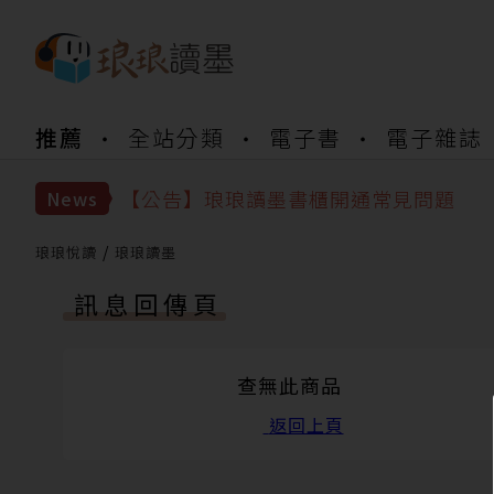
推薦
全站分類
電子書
電子雜誌
【公告】琅琅書店服務升級重要說明及
【公告】琅琅讀墨數位閱讀資產合併與
【公告】琅琅讀墨書櫃開通常見問題
News
【公告】琅琅讀墨 3 分鐘完成書櫃開通
【公告】琅琅書店服務升級重要說明及
琅琅悅讀
琅琅讀墨
【公告】琅琅讀墨數位閱讀資產合併與
訊息回傳頁
查無此商品
返回上頁