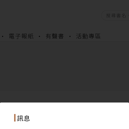
電子報紙
有聲書
活動專區
資產合併結果查詢
書櫃開通申請
與資產合併申請圖文教學
資產合併結果查詢
書櫃開通申請
訊息