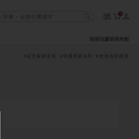
0
琅琅悅讀
琅琅原創
紀念東野圭吾
申請資產合併
查詢合併結果