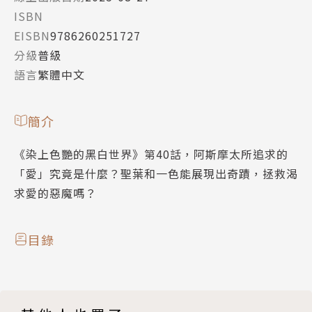
ISBN
EISBN
9786260251727
分級
普級
語言
繁體中文
簡介
《染上色艷的黑白世界》第40話，阿斯摩太所追求的
「愛」究竟是什麼？聖葉和一色能展現出奇蹟，拯救渴
求愛的惡魔嗎？
目錄