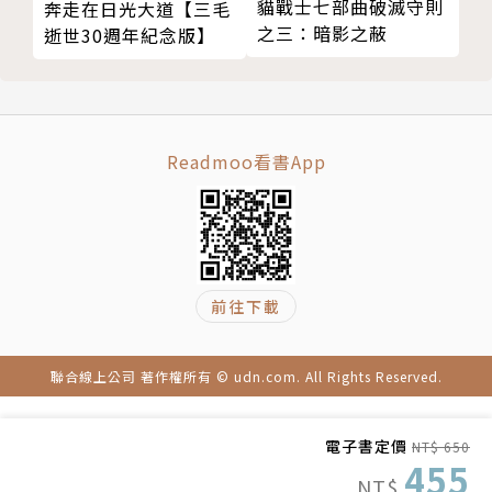
貓戰士七部曲破滅守則
奔走在日光大道【三毛
十、掃除城市灰塵 我的天哪，哪來這麼多髒東西？
模式被迫快速習慣商業經濟的高速運作，成為貫穿本書
之三：暗影之蔽
逝世30週年紀念版】
十一、不肯見追求者的女孩 我們只是剛好路過
的重要意象之一。中文版內封經帕慕克親自指定，特別
十二、在塔拉巴什 全世界最幸福的男人
使用有「伊斯坦堡之眼」美譽的攝影記者Ara Güler作
十三、蘇雷曼惹出麻煩 事情不就是那樣嗎？
品。Ara Güler曾獲萊卡名人堂攝影獎、法國榮譽軍團
十四、梅夫魯特找到新地點 明天一早我就去領回來
勳章，自稱「視覺的歷史學家」，主張人物攝影應當展
Readmoo看書App
十五、聖導師 我受到非常不公平的對待
現人的記憶與苦痛，與帕慕克同為世界知名的土耳其文
十六、賓邦咖啡 讓他們知道你的價值
化巨擘，兩人也曾合作伊斯坦堡攝影集。
十七、咖啡館員工的大騙局 你別插手
十八、在賓邦咖啡館的最後時日 兩萬頭羊
▍內容簡介
第五部
我日夜行走，看著所有瞬間的街景綿延成漫長的五十
前往下載
一、連襟卜茶店 國家以你為榮
年。
二、在小店裡與兩個女人共處 其他電表與其他家庭
而我心中的那個陌生人，也不停編織著在這座城市留下
聯合線上公司 著作權所有 © udn.com. All Rights Reserved.
三、費哈電力四射的激情 我們離開這裡吧
痕跡的奇異故事……
四、孩子是神聖的 要是我就這麼死了，讓你可以娶薩
電子書定價
NT$ 650
蜜荷，也許你會更高興
梅夫魯特在伊斯坦堡的大街小巷日夜行走。
455
五、梅夫魯特成為停車場管理員 愧疚與驚詫
NT$
他肩上挑著卜茶，沿途叫賣，遇見各式各樣的人，收工