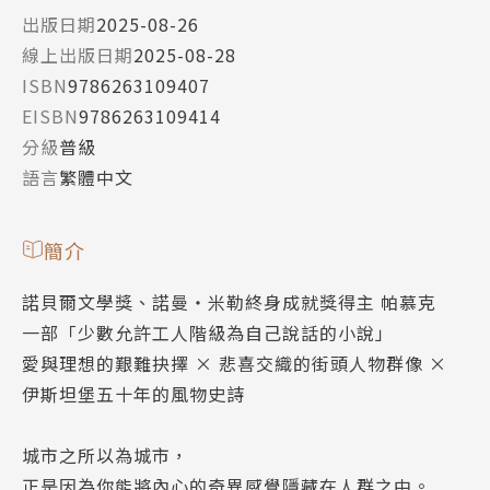
出版日期
2025-08-26
線上出版日期
2025-08-28
ISBN
9786263109407
EISBN
9786263109414
分級
普級
語言
繁體中文
簡介
諾貝爾文學獎、諾曼‧米勒終身成就獎得主 帕慕克
一部「少數允許工人階級為自己說話的小說」
愛與理想的艱難抉擇 × 悲喜交織的街頭人物群像 ×
伊斯坦堡五十年的風物史詩
城市之所以為城市，
正是因為你能將內心的奇異感覺隱藏在人群之中。