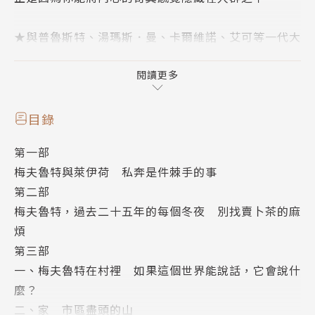
★與普魯斯特、湯瑪斯．曼、卡爾維諾、艾可等一代大
師並列
★帕慕克親自指定大師攝影：內封照片使用萊卡名人堂
閱讀更多
攝影獎得主、「伊斯坦堡之眼」攝影記者Ara Güler作
品
目錄
★收錄《生命如不朽繁星》作者安東尼‧馬拉專文
第一部
★2017年國際IMPAC都柏林文學獎決選
梅夫魯特與萊伊荷 私奔是件棘手的事
★2016年俄羅斯Yasnaya Polyana文學獎外語文學獎
第二部
獲獎
梅夫魯特，過去二十五年的每個冬夜 別找賣卜茶的麻
★2016年曼布克文學獎入圍
煩
★費城詢問報、華盛頓郵報、紐約時報、紐約客、首都
第三部
週報、波士頓全球報、洛杉磯時報等全球媒體重量好評
一、梅夫魯特在村裡 如果這個世界能說話，它會說什
麼？
▍《生命如不朽繁星》作者安東尼‧馬拉盛讚
二、家 市區盡頭的山
「帕慕克作品值得一讀的最大原因，也許正是無論多卑