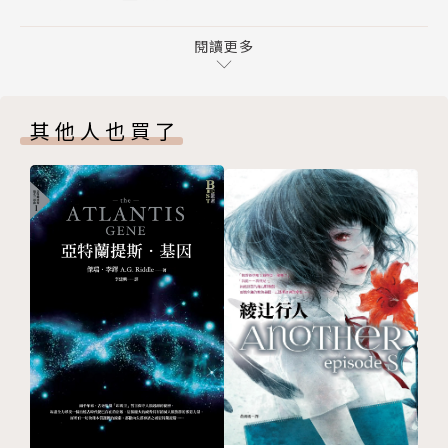
三、積極大膽在空地上蓋房子的人 孩子啊，伊斯坦堡
微的市井小民，他都堅持賦予其應有的尊嚴。在他的小
有點可怕，對吧？
閱讀更多
說中，張力十足的衝突既是造就歷史的因，也是承擔歷
四、梅夫魯特當起街頭小販 你沒有資格一副高高在上
史的果。《我心中的陌生人》這本大部頭，頗有總統自
的模樣
傳或軍事史的氣勢。帕慕克字裡行間傳達出無盡憐憫，
其他人也買了
五、凱末爾男子中學 好的教育能打破貧富之間的藩籬
讓苦撐家計的一名街頭小販，分量不亞於一國蘇丹，同
六、中學與政治 明天不用上學
樣值得我們關注。」
七、艾里亞札戲院 生死交關
八、桑山清真寺的高度 那裡真有住人？
▍本書特色
九、奈麗曼 城市之所以為城市
◎多聲交錯的群像敘事◎
十、在清真寺張貼共產黨海報的後果 願神救贖土耳其
守護子女的老父親、為政治理想奔走的年輕人、因愛情
人
受盡折磨的鄉下小販、為掌控自身命運而用盡心計的年
十一、桑山與灰山間的戰爭 我們沒有支持哪一邊
輕女孩……他們並不讓故事淹沒自己的心聲，有時發言
十二、怎麼讓村裡的女孩出嫁 我不是賣女兒
打岔請作者停筆以便補充，有時對讀者暗自道出忍耐已
十三、梅夫魯特的小鬍子 未登記土地的所有人
久的怨言，有時甚至自故事隱遁其蹤跡，試圖守護寶貴
十四、梅夫魯特墜入愛河 這種偶遇只可能是天注定
祕密……在帕慕克的筆下，浩瀚的城市風景往往由日常
十五、梅夫魯特離家 如果明天在街上見到她，你認得
生活堆砌而起，一代又一代的群體記憶永遠由一個個小