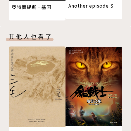
Another episode S
出來嗎？
亞特蘭提斯．基因
人物的哀與樂細細織成。
十六、情書怎麼寫 妳的雙眼有如施了魔法的箭
十七、梅夫魯特在軍中的日子 你以為在自己家嗎？
◎詳實附錄‧藉小人物的故事鳥瞰大歷史◎
十八、軍事政變 工業區墓園
《我心中的陌生人》附上完整人物關係圖與大事年表，
其他人也看了
十九、梅夫魯特與萊伊荷 私奔是件棘手的事
在平民百姓的生活間織入商業都會的興起變遷、婦女權
第四部
益的步步進展，甚至遠眺亞美尼亞大屠殺、伊斯蘭革
一、梅夫魯特與萊伊荷結婚了 只有死亡能將我們分開
命、波灣戰爭、六四、九一一等大事件，在「家」與
二、梅夫魯特賣冰淇淋 他一生中最快樂的時光
「國」的兩相對照之下，感知家族史如何成為城市史、
三、梅夫魯特與萊伊荷的婚禮 只有沒希望的酸奶販子
一國之史，甚至世界史的微型縮影，而群體的歷史足跡
才會動卜茶的腦筋
又是如何因一個小人物對自由、信念、幸福、愛的孜孜
四、鷹嘴豆飯 摻點土味的食物更好吃
追求而得以綿延。
五、梅夫魯特當了父親 不許下車
六、薩蜜荷逃跑了 這事會鬧出人命的
◎「伊斯坦堡之眼」Ara Güler大師攝影◎
七、第二個女兒 他的人生好像發生在另一人身上
帕慕克二○一五年接受《衛報》訪談時，表示《我心中
八、資本主義與傳統 梅夫魯特幸福無比的家庭生活
的陌生人》是部「少數允許工人階級為自己說話的小
九、加齊區 我們要躲在這裡
說」，在街頭步行叫賣酸奶和卜茶的小販，如何從手工