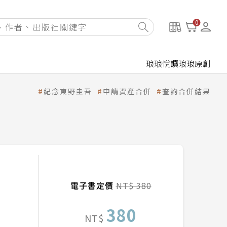
0
琅琅悅讀
琅琅原創
紀念東野圭吾
申請資產合併
查詢合併結果
電子書定價
NT$ 380
380
NT$