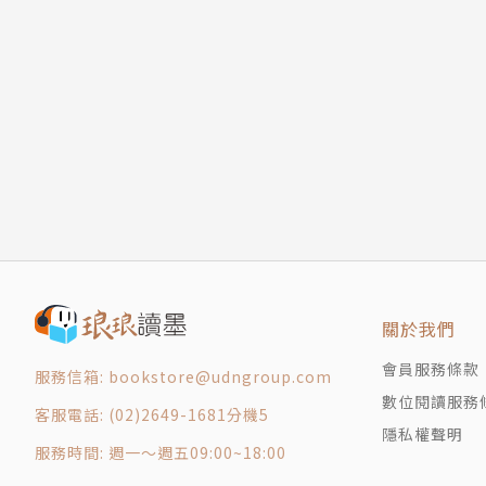
．在職場中要「選邊站」嗎？
打草驚蛇：小不忍則亂大謀
→第9計：隔岸觀火——暫避鋒芒，尋找最佳時機
借屍還魂：讓沒用的東西為我所用
1. 先靜觀其變，不要隨意選邊站。
調虎離山：轉移競爭對手的注意力
2. 隔岸觀火，明哲保身。
欲擒故縱：想要得到，先要放手
拋磚引玉：用無用之物換取昂貴之品
《三十六計》是中華文化中的瑰寶，古書上有「
擒賊擒王：埋頭苦幹不如抓住關鍵
軍事思想和豐富的戰爭經驗總結而成的兵書，是
第四章 混戰計
釜底抽薪：抓住痛處，一擊必勝
書中共收錄了三十六個計謀，這三十六個計謀又
渾水摸魚：善用混亂中的機遇
計」、「並戰計」、「敗戰計」。《三十六計》
金蟬脫殼：真相與假象
因此，歷史上很多戰爭都採用了《三十六計》中
關於我們
關門捉賊：關起門來好辦事
遠交近攻：一箭雙雕的高招
比如三國時期，蜀國城中只有一小部分人守城時
會員服務條款
服務信箱: bookstore@udngroup.com
假道伐虢：人無遠慮，必有近憂
一計策。諸葛亮讓士兵敞開大門，不慌不忙地站
數位閱讀服務
客服電話: (02)2649-1681分機5
第五章 並戰計
使敵軍撤退；在董卓專權時，王允為了殺掉董卓
隱私權聲明
偷梁換柱：以假亂真就靠它
服務時間: 週一～週五09:00~18:00
被呂布斬殺，王允計謀成功。
指桑罵槐：罵人不落把柄