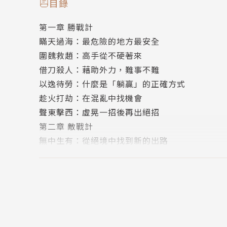
目錄
學習用計謀的同時，更應該克服自己的弱點，
第一章 勝戰計
避免掉入計策的陷阱。
瞞天過海：最危險的地方最安全
這是《三十六計》帶給我們的重要啟示，
圍魏救趙：高手從不硬著來
也是現代人所要修練的智慧之一。
借刀殺人：藉助外力，難事不難
以逸待勞：什麼是「躺贏」的正確方式
．被人冤枉了怎麼辦？
趁火打劫：在混亂中找機會
→第30計：反客為主——掌握主導權，成為掌控
聲東擊西：虛晃一招後再出絕招
1.沉著冷靜，找到對方破綻。
第二章 敵戰計
2.反客為主，替自己洗清冤屈。
無中生有：從絕境中找到新的出路
暗度陳倉：表面一套，暗中一套
．在競爭中處於弱勢時怎麼辦？
隔岸觀火：暫避鋒芒，尋找最佳時機
→第4計：以逸待勞——讓你躺著也能贏
笑裡藏刀：笑著把事做了
1.積蓄力量，適時出擊。
李代桃僵：利用替身完美脫身
2.以逸待勞，反敗為勝。
順手牽羊：抓住身邊路過的每一頭「羊」
第三章 攻戰計