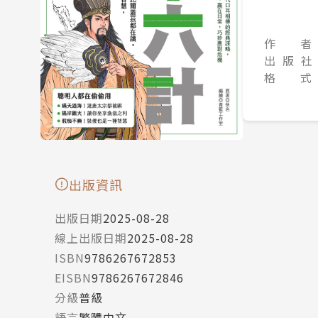
作 者
出 版 社
格 式
出版資訊
出版日期
2025-08-28
線上出版日期
2025-08-28
ISBN
9786267672853
EISBN
9786267672846
分級
普級
語言
繁體中文