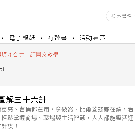
資產合併結果查詢
電子報紙
有聲書
活動專區
書櫃開通申請
與資產合併申請圖文教學
資產合併結果查詢
書櫃開通申請
六計
鐘圖解三十六計
諸葛亮、曹操都在用，拿破崙、比爾蓋茲都在讀，看
，輕鬆掌握商場、職場與生活智慧，人人都能靈活運
存計謀！