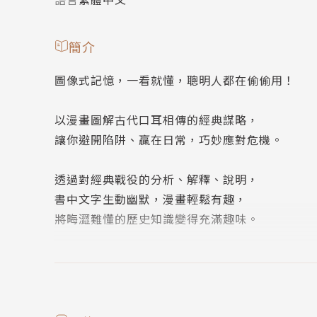
簡介
圖像式記憶，一看就懂，聰明人都在偷偷用！
以漫畫圖解古代口耳相傳的經典謀略，
讓你避開陷阱、贏在日常，巧妙應對危機。
透過對經典戰役的分析、解釋、說明，
書中文字生動幽默，漫畫輕鬆有趣，
將晦澀難懂的歷史知識變得充滿趣味。
．瞞天過海：連唐太宗都被騙！
．隔岸觀火：讓你坐享漁翁之利！
．假痴不癲：裝傻也是一種智慧！