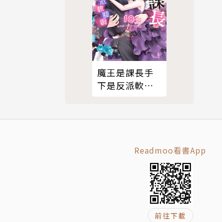
古代卓越的
魔王是課長手
下是反派軟腳
蝦。10上
、「混戰
豐富方法。
Readmoo看書App
空城計」這
城池，成功
，最終董卓
前往下載