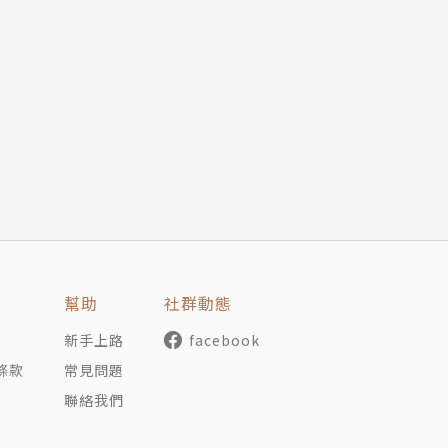
用兵如孫子，策謀三十六」的稱讚。《三十六計》是根據中國
中華民族的悠久文化遺產之一。
分為六個主題，分別是「勝戰計」、「敵戰計」、「攻戰計」
匯集了古代戰爭中的各種策略和智慧，提供了應對複雜局面的
的智慧。
幫助
社群動態
，魏國的司馬懿突然趁機來攻打，諸葛亮無奈之下便想出了「
新手上路
facebook
在城墻上等待著敵軍，使敵軍因摸不清自己的實力而不敢攻打
條款
常見問題
，便使出了「美人計」，讓貂蟬成功離間董卓和呂布父子二人
聯絡我們