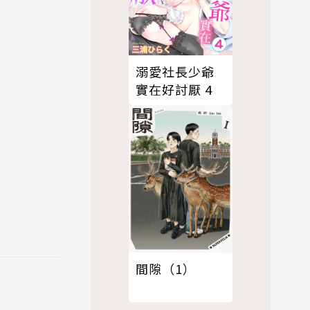
溺愛社長少爺
實在好討厭 4
間隙（1）