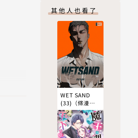
其他人也看了
WET SAND
(33)（條漫
版）