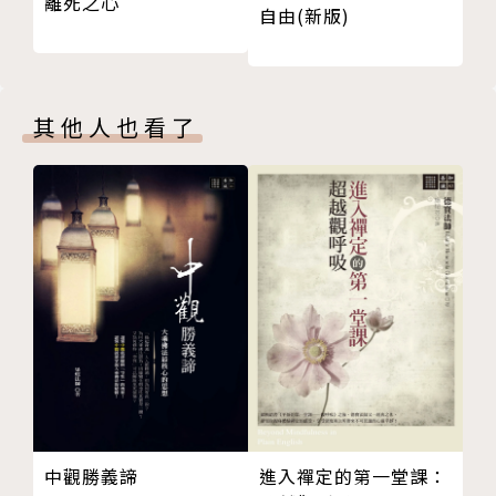
離死之心
自由(新版)
興致缺缺
我們每一個人都散發著獨特的振動頻率。解讀他人的振
否認
動頻率能幫助你判斷該如何回應他們，判斷對方的能量
妄下結論
狀態。精準解讀他人也能保護我們不被詐騙、操控、攻
自以為是
擊或侵犯，因為我們能感知到對方是否心懷惡意。解讀
其他人也看了
以為自己很務實
能量的時候，我們會感知到對方的意圖，知道對方的言
7 解讀錯誤的原因
行是否真誠、值得信任。
恐懼與焦慮
渴望認同，害怕否定
精準解讀人生使命
成癮行為
人生使命不一定跟工作和金錢畫上等號，使命是你靈魂
高敏感帶來的痛苦
選擇分享更多愛、光、美好給這個地球。從聚焦於對你
共依存傾向
來說重要的事物開始，從意識到、承認和寫下你熱愛之
療癒內在小孩
事開始，你可以用「靈感書寫」來幫助你。坐下來拿起
8 別再無視你的感應
筆寫下你熱愛的每一件事，持續五到十分鐘不停筆，連
誰在主導你的人生？
續進行三十天。
追蹤生命的美好
中觀勝義諦
進入禪定的第一堂課：
讀懂人生的訊息
精準解讀地點能量