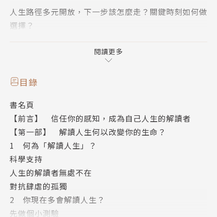
人生路徑多元開放，下一步該怎麼走？關鍵時刻如何做
選擇？
回到你的內心，不再因爲外境的混亂喧囂而迷惘、困
惑、煩惱⋯⋯
閱讀更多
從三維世界的生活方式，揚升至五維世界的生活方式
目錄
乘著宇宙之力，共時同步，一切都會水到渠成
書名頁
你將在正確的時間，出現在正確的地點
【前言】 信任你的感知，成為自己人生的解讀者
在你需要的時候，你會得到所需的一切訊息與資源
【第一部】 解讀人生何以改變你的生命？
1 何為「解讀人生」？
「順流生活」的人有哪些特徵？
科學支持
人生的解讀者無處不在
・做起事來輕鬆自在，無需過度努力
對抗肆虐的孤獨
・活在當下，不糾結於過去，不焦慮於未來
2 你現在多會解讀人生？
・容易感應到別人是否真誠或誠實
先做個小測驗
・容易感應到別人的情緒狀態，儘管他們把情緒壓得很