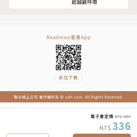
超越觀呼吸
【第二部】 解讀人生的詳細指南
無論去到哪裡，如果感覺怪怪的，就不要在那個地方久
9 解讀人生的五大要素
待。解讀地點的最佳方式就是，詢問內在：「這個地方
安住當下
適合現在的我嗎？」生命之流不停流轉，適合當下的你
覺察顯而易見的訊息
的環境，不見得適合日後的你。遵循你的內在感應，當
Readmoo看書App
追蹤能量
能量轉變了就瀟灑離開，要相信，下一個適合你的落腳
連結心之中心
處一定會出現。
相信你接收到的訊息
意識的根本轉變
作者簡介
10 精準解讀自己
前往下載
知道你的價值觀
桑妮雅．喬凱特（Sonia Choquette）
認清你的優先事項與責任
聯合線上公司 著作權所有 © udn.com. All Rights Reserved.
覺察你的身體
聞名全球的靈性導師，致力於教導人們敬重自己的
關注你的能量和情緒
「靈」，信任內在的感受，活出由「靈」指引的非凡人
電子書定價
了解你喜愛的事物
NT$ 480
生。身為通靈家族中第四代直覺嚮導，十五歲時開始與
336
設定你的意圖
「靈」合作，履行自己的使命，幫助他人運用直覺作為
NT$
11 精準解讀自己的技巧
指路明燈，活出自信且真實的人生。著有《21天開通