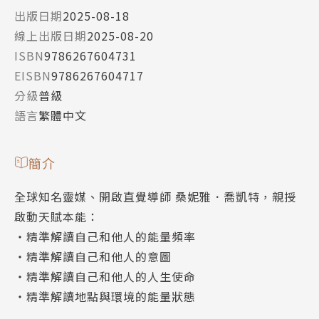
出版日期
2025-08-18
線上出版日期
2025-08-20
ISBN
9786267604731
EISBN
9786267604717
分級
普級
語言
繁體中文
簡介
全球知名靈媒、開啟直覺導師 桑妮雅．喬凱特，親授
啟動天賦本能：
・精準解讀自己和他人的能量頻率
・精準解讀自己和他人的意圖
・精準解讀自己和他人的人生使命
・精準解讀地點與環境的能量狀態