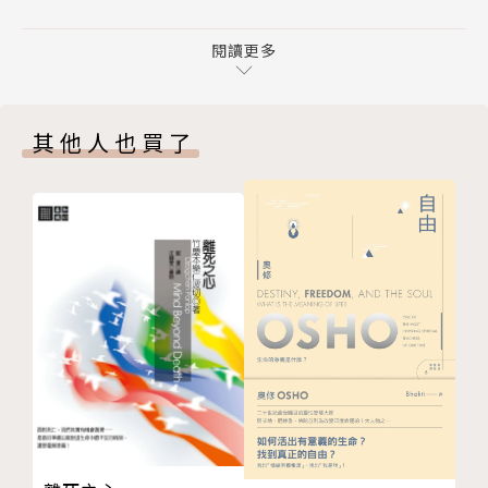
檢視測驗的分數
深
3 人生解讀力是我們的天賦本能
閱讀更多
・走進一個空間時，馬上能讀取環境的能量讓人舒不舒
與生俱來的解讀能力
服
解讀人生，拿回主導權
・能輕易感應到危險，而提前避開
其他人也買了
運用你的天賦禮物
・容易在繁忙的交通尖峰期間，找到停車位
你準備好解讀人生了嗎？
・旅行時，能輕鬆找到好餐廳或好地點，並遇到好人
4 為何要解讀人生？
為無法預料的未來做準備
精準解讀自己頻率
情商的力量
留心觀察當下，觀察此刻的生活中發生了什麼事。生命
最重要的生存技能
不是被動的歷程。你有絕對的主導權可以透過覺察，選
5 別再抗拒你的內在感應
擇你每一天發生的事。校準你的優先順序、價值觀、人
信任你的思維、情感、感知、直覺
生目標、意圖。意圖越少、越簡單，達成的機率就越
結合內在與外在感知
高。你的內在自我和外在感知會引導你走上一條最簡
6 解讀人生時的障礙
單、最直接的道路，完成這些意圖。
與生活脫節
批判與刻板印象的評判
精準解讀他人意圖