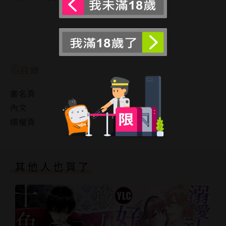
她們各懷鬼胎，強迫你進行3P，不知不覺中竟然就被
榨乾了。
閱讀更多
當你醒來時發現這兩個女生正舒服地睡在你身邊，
但仔細一看……卻發現她們長著貓耳朵和貓尾巴……!?
目錄
書名頁
內文
版權頁
其他人也買了