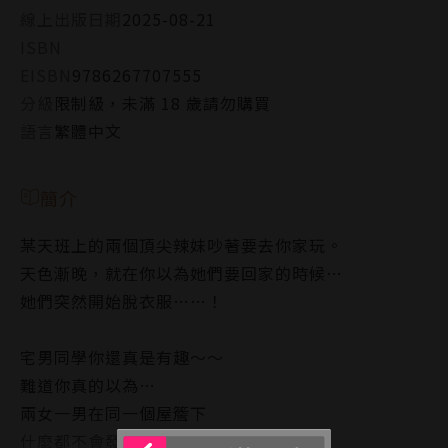
線上出版日期
2025-08-21
ISBN
EISBN
9786267707555
分級
限制級，未滿 18 歲請勿購買
語言
繁體中文
簡介
某天班上的兩個頂尖辣妹吵著要去你家玩。
天色漸晚，就在你以為她們要回家的時候…
她們突然開始脫衣服……！
宅男同學你還真是有趣～～
難道你真的以為…
兩女一男在同一個屋簷下
什麼都不會發生嗎？