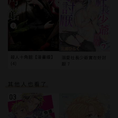
殺人十角館【漫畫版】
溺愛社長少爺實在好討
(4)
厭 7
其他人也看了