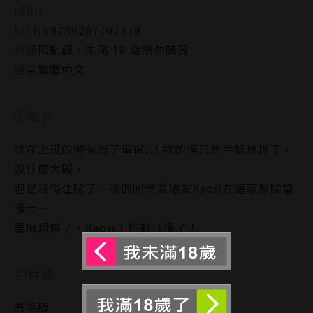
ISBN
EISBN
9786267707579
分級
限制級，未滿 18 歲請勿購買
語言
繁體中文
簡介
我在上班的時候出了車禍!!! 我的傷只是手臂骨折了，
沒什麼大礙，
但是我得住院了…我的同學兼砲友Kaori在這家醫院當
護士…
要麻煩妳了，Kaori！抱歉打擾了！
目錄
有毛版