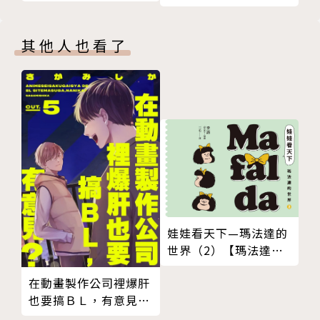
裝版】
其他人也看了
娃娃看天下—瑪法達的
世界（2）【瑪法達降
落地球60週年紀念版】
在動畫製作公司裡爆肝
也要搞ＢＬ，有意見？
05 (完)