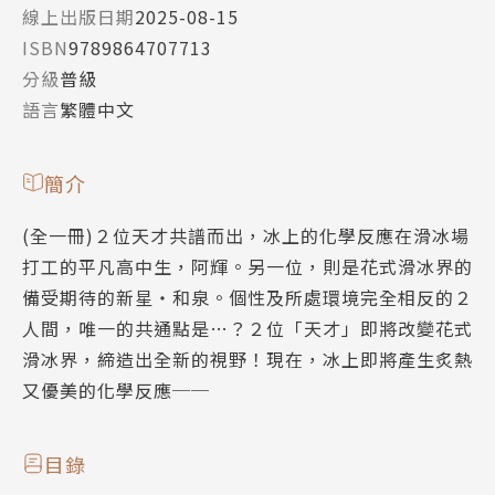
線上出版日期
2025-08-15
ISBN
9789864707713
分級
普級
語言
繁體中文
簡介
(全一冊)２位天才共譜而出，冰上的化學反應在滑冰場
打工的平凡高中生，阿輝。另一位，則是花式滑冰界的
備受期待的新星‧和泉。個性及所處環境完全相反的２
人間，唯一的共通點是…？２位「天才」即將改變花式
滑冰界，締造出全新的視野！現在，冰上即將產生炙熱
又優美的化學反應──
目錄